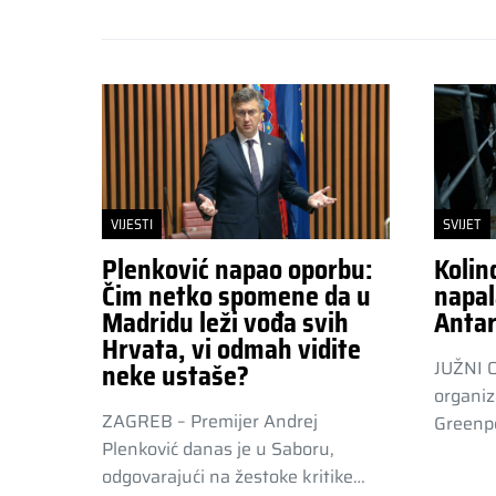
VIJESTI
SVIJET
Plenković napao oporbu:
Kolin
Čim netko spomene da u
napal
Madridu leži vođa svih
Antar
Hrvata, vi odmah vidite
JUŽNI 
neke ustaše?
organiz
ZAGREB – Premijer Andrej
Greenpe
Plenković danas je u Saboru,
odgovarajući na žestoke kritike…