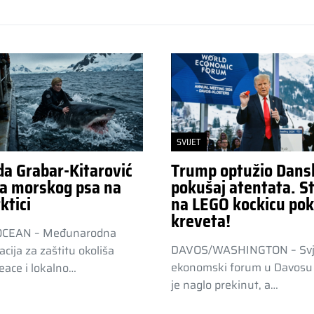
SVIJET
da Grabar-Kitarović
Trump optužio Dans
a morskog psa na
pokušaj atentata. St
ktici
na LEGO kockicu pok
kreveta!
OCEAN – Međunarodna
DAVOS/WASHINGTON – Svj
acija za zaštitu okoliša
ekonomski forum u Davosu 
ace i lokalno…
je naglo prekinut, a…