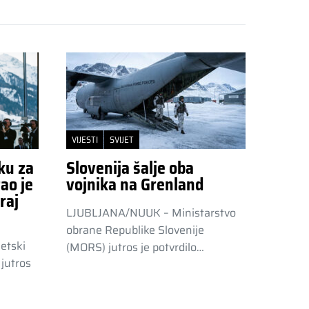
VIJESTI
SVIJET
ku za
Slovenija šalje oba
ao je
vojnika na Grenland
raj
LJUBLJANA/NUUK – Ministarstvo
obrane Republike Slovenije
etski
(MORS) jutros je potvrdilo…
jutros