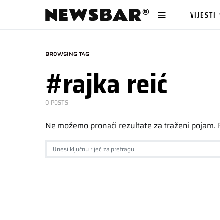
VIJESTI
BROWSING TAG
#rajka reić
0 POSTS
Ne možemo pronaći rezultate za traženi pojam.
SEARCH FOR: