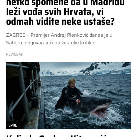
netko spomene da u Madridu
leži vođa svih Hrvata, vi
odmah vidite neke ustaše?
ZAGREB – Premijer Andrej Plenković danas je u
Saboru, odgovarajući na žestoke kritike…
NEWSBAR
SVIJET