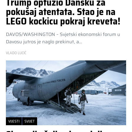
Trump optužio Dansku za
pokušaj atentata. Stao je na
LEGO kockicu pokraj kreveta!
DAVOS/WASHINGTON – Svjetski ekonomski forum u
Davosu jutros je naglo prekinut, a…
VLADO LUCIĆ
VIJESTI
SVIJET