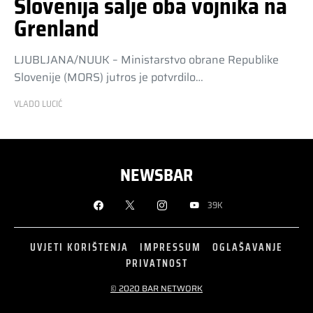
Slovenija šalje oba vojnika na
Grenland
LJUBLJANA/NUUK – Ministarstvo obrane Republike
Slovenije (MORS) jutros je potvrdilo…
VLADO LUCIĆ
NEWSBAR
39K
UVJETI KORIŠTENJA
IMPRESSUM
OGLAŠAVANJE
PRIVATNOST
© 2020 BAR NETWORK