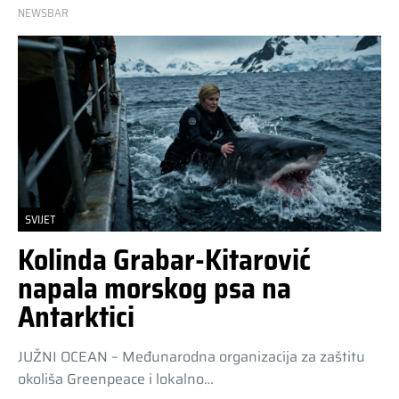
NEWSBAR
SVIJET
Kolinda Grabar-Kitarović
napala morskog psa na
Antarktici
JUŽNI OCEAN – Međunarodna organizacija za zaštitu
okoliša Greenpeace i lokalno…