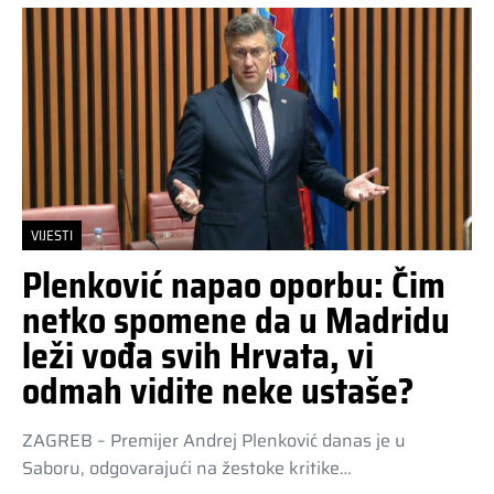
VIJESTI
Plenković napao oporbu: Čim
netko spomene da u Madridu
leži vođa svih Hrvata, vi
odmah vidite neke ustaše?
ZAGREB – Premijer Andrej Plenković danas je u
Saboru, odgovarajući na žestoke kritike…