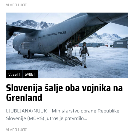
VLADO LUCIĆ
VIJESTI
SVIJET
Slovenija šalje oba vojnika na
Grenland
LJUBLJANA/NUUK – Ministarstvo obrane Republike
Slovenije (MORS) jutros je potvrdilo…
VLADO LUCIĆ