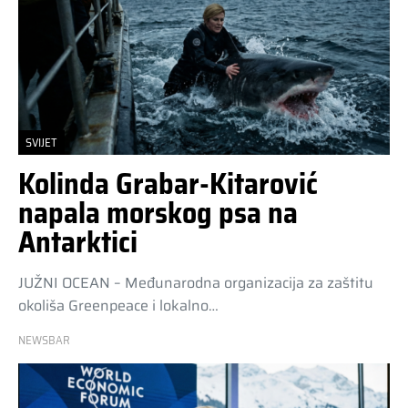
SVIJET
Kolinda Grabar-Kitarović
napala morskog psa na
Antarktici
JUŽNI OCEAN – Međunarodna organizacija za zaštitu
okoliša Greenpeace i lokalno…
NEWSBAR