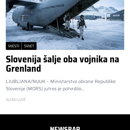
VIJESTI
SVIJET
Slovenija šalje oba vojnika na
Grenland
LJUBLJANA/NUUK – Ministarstvo obrane Republike
Slovenije (MORS) jutros je potvrdilo…
VLADO LUCIĆ
NEWSBAR