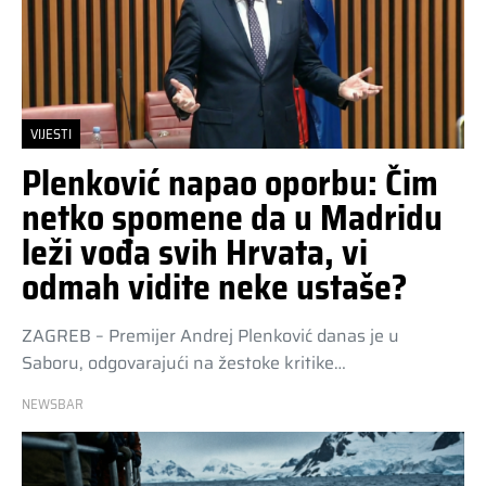
VIJESTI
Plenković napao oporbu: Čim
netko spomene da u Madridu
leži vođa svih Hrvata, vi
odmah vidite neke ustaše?
ZAGREB – Premijer Andrej Plenković danas je u
Saboru, odgovarajući na žestoke kritike…
NEWSBAR