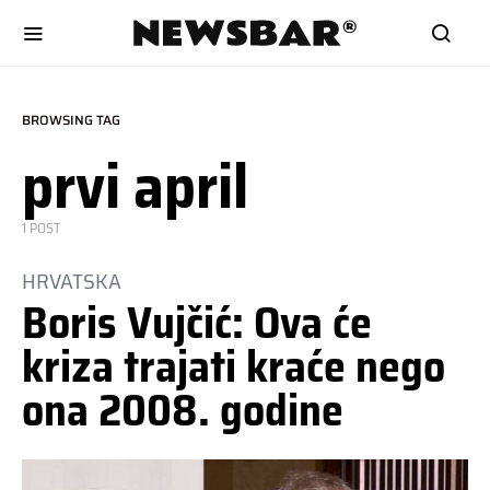
BROWSING TAG
prvi april
1 POST
HRVATSKA
Boris Vujčić: Ova će
kriza trajati kraće nego
ona 2008. godine