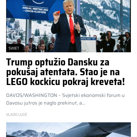
SVIJET
Trump optužio Dansku za
pokušaj atentata. Stao je na
LEGO kockicu pokraj kreveta!
DAVOS/WASHINGTON – Svjetski ekonomski forum u
Davosu jutros je naglo prekinut, a…
VLADO LUCIĆ