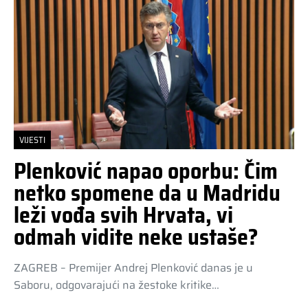
VIJESTI
Plenković napao oporbu: Čim
netko spomene da u Madridu
leži vođa svih Hrvata, vi
odmah vidite neke ustaše?
ZAGREB – Premijer Andrej Plenković danas je u
Saboru, odgovarajući na žestoke kritike…