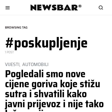
BROWSING TAG
#poskupljenje
1 POST
VIJESTI
AUTOMOBILI
Pogledali smo nove
cijene goriva koje stižu
sutra i shvatili kako
javni prijevoz i nije tako