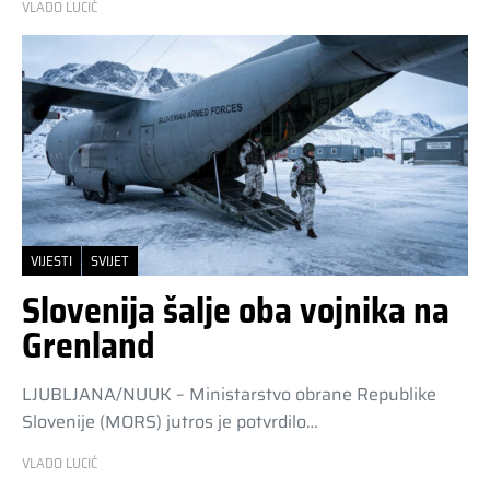
VLADO LUCIĆ
VIJESTI
SVIJET
Slovenija šalje oba vojnika na
Grenland
LJUBLJANA/NUUK – Ministarstvo obrane Republike
Slovenije (MORS) jutros je potvrdilo…
VLADO LUCIĆ