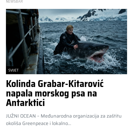
NEWSBAR
SVIJET
Kolinda Grabar-Kitarović
napala morskog psa na
Antarktici
JUŽNI OCEAN – Međunarodna organizacija za zaštitu
okoliša Greenpeace i lokalno…