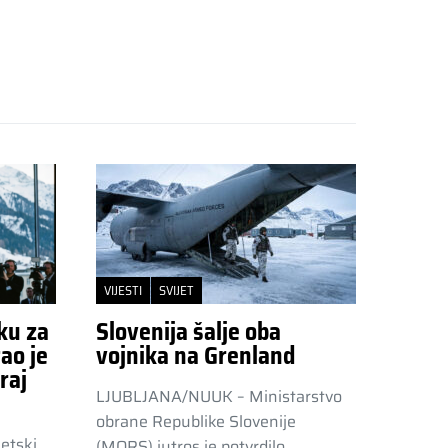
VIJESTI
SVIJET
ku za
Slovenija šalje oba
ao je
vojnika na Grenland
raj
LJUBLJANA/NUUK – Ministarstvo
obrane Republike Slovenije
etski
(MORS) jutros je potvrdilo…