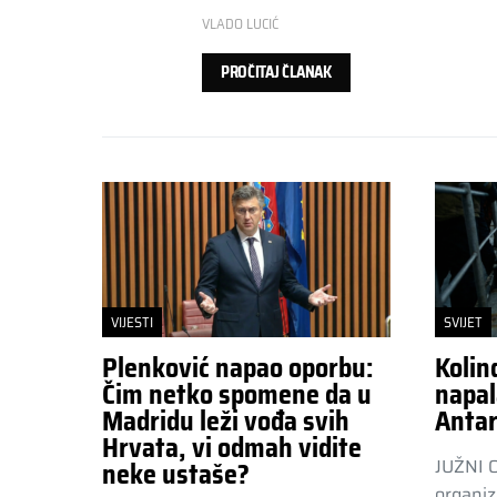
VLADO LUCIĆ
PROČITAJ ČLANAK
VIJESTI
SVIJET
Plenković napao oporbu:
Kolin
Čim netko spomene da u
napal
Madridu leži vođa svih
Antar
Hrvata, vi odmah vidite
JUŽNI 
neke ustaše?
organiz