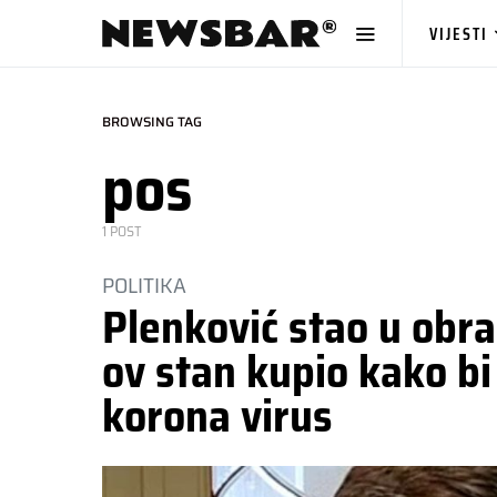
VIJESTI
BROWSING TAG
pos
1 POST
POLITIKA
Plenković stao u obr
ov stan kupio kako bi
korona virus