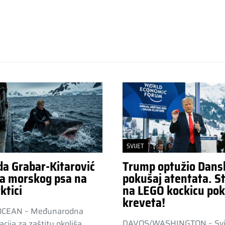
SVIJET
da Grabar-Kitarović
Trump optužio Dans
a morskog psa na
pokušaj atentata. St
ktici
na LEGO kockicu pok
kreveta!
OCEAN – Međunarodna
DAVOS/WASHINGTON – Svj
acija za zaštitu okoliša