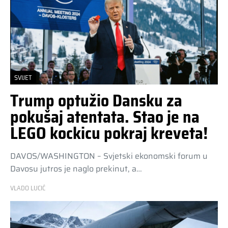
SVIJET
Trump optužio Dansku za
pokušaj atentata. Stao je na
LEGO kockicu pokraj kreveta!
DAVOS/WASHINGTON – Svjetski ekonomski forum u
Davosu jutros je naglo prekinut, a…
VLADO LUCIĆ