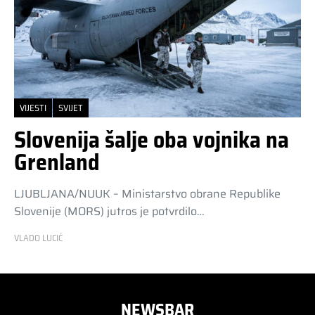
VIJESTI
SVIJET
Slovenija šalje oba vojnika na
Grenland
LJUBLJANA/NUUK – Ministarstvo obrane Republike
Slovenije (MORS) jutros je potvrdilo…
VLADO LUCIĆ
NEWSBAR