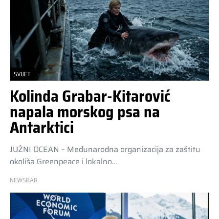
SVIJET
Kolinda Grabar-Kitarović
napala morskog psa na
Antarktici
JUŽNI OCEAN – Međunarodna organizacija za zaštitu
okoliša Greenpeace i lokalno…
NEWSBAR