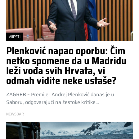
VIJESTI
Plenković napao oporbu: Čim
netko spomene da u Madridu
leži vođa svih Hrvata, vi
odmah vidite neke ustaše?
ZAGREB – Premijer Andrej Plenković danas je u
Saboru, odgovarajući na žestoke kritike…
NEWSBAR