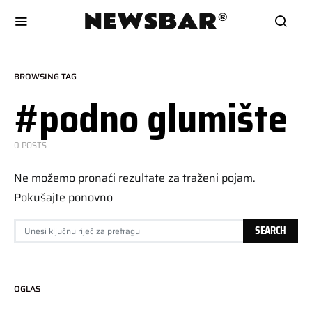
BROWSING TAG
#podno glumište
0 POSTS
Ne možemo pronaći rezultate za traženi pojam.
Pokušajte ponovno
SEARCH FOR:
SEARCH
OGLAS