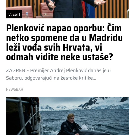
VIJESTI
Plenković napao oporbu: Čim
netko spomene da u Madridu
leži vođa svih Hrvata, vi
odmah vidite neke ustaše?
ZAGREB – Premijer Andrej Plenković danas je u
Saboru, odgovarajući na žestoke kritike…
NEWSBAR