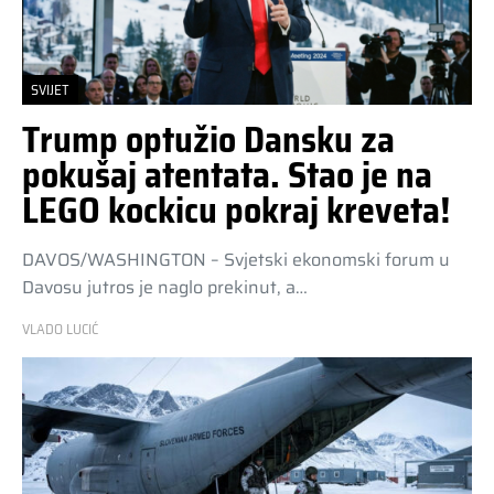
SVIJET
Trump optužio Dansku za
pokušaj atentata. Stao je na
LEGO kockicu pokraj kreveta!
DAVOS/WASHINGTON – Svjetski ekonomski forum u
Davosu jutros je naglo prekinut, a…
VLADO LUCIĆ