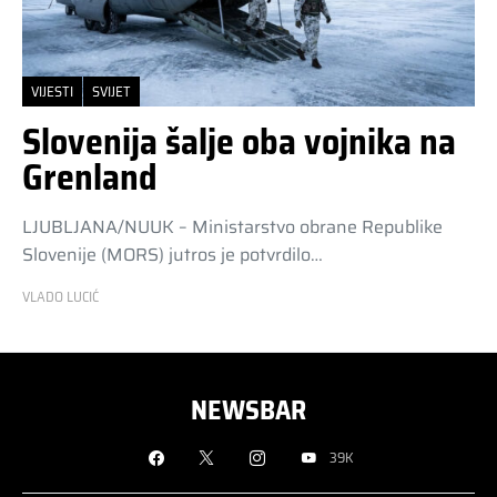
VIJESTI
SVIJET
Slovenija šalje oba vojnika na
Grenland
LJUBLJANA/NUUK – Ministarstvo obrane Republike
Slovenije (MORS) jutros je potvrdilo…
VLADO LUCIĆ
NEWSBAR
39K