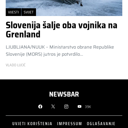
VIJESTI
SVIJET
Slovenija šalje oba vojnika na
Grenland
LJUBLJANA/NUUK – Ministarstvo obrane Republike
Slovenije (MORS) jutros je potvrdilo…
VLADO LUCIĆ
NEWSBAR
39K
UVJETI KORIŠTENJA
IMPRESSUM
OGLAŠAVANJE