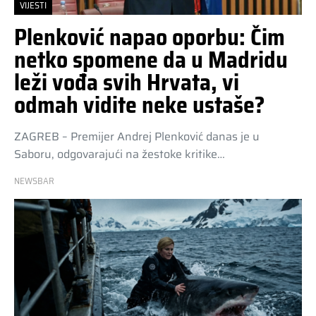
VIJESTI
Plenković napao oporbu: Čim
netko spomene da u Madridu
leži vođa svih Hrvata, vi
odmah vidite neke ustaše?
ZAGREB – Premijer Andrej Plenković danas je u
Saboru, odgovarajući na žestoke kritike…
NEWSBAR