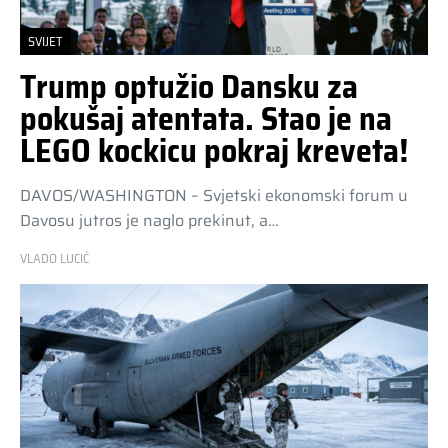
SVIJET
Trump optužio Dansku za
pokušaj atentata. Stao je na
LEGO kockicu pokraj kreveta!
DAVOS/WASHINGTON – Svjetski ekonomski forum u
Davosu jutros je naglo prekinut, a…
VLADO LUCIĆ