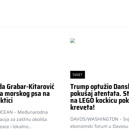
SVIJET
da Grabar-Kitarović
Trump optužio Dans
a morskog psa na
pokušaj atentata. St
ktici
na LEGO kockicu pok
kreveta!
OCEAN – Međunarodna
DAVOS/WASHINGTON – Svj
acija za zaštitu okoliša
ekonomski forum u Davosu 
ace i lokalno…