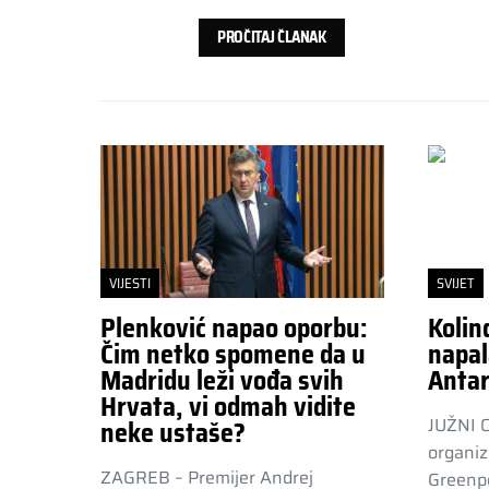
PROČITAJ ČLANAK
VIJESTI
SVIJET
Plenković napao oporbu:
Kolin
Čim netko spomene da u
napal
Madridu leži vođa svih
Antar
Hrvata, vi odmah vidite
JUŽNI 
neke ustaše?
organiz
ZAGREB – Premijer Andrej
Greenpe