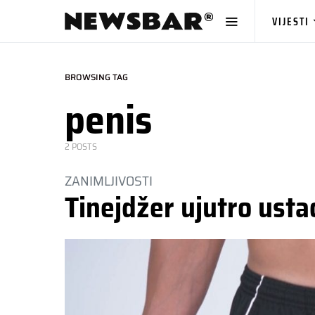
VIJESTI
BROWSING TAG
penis
2 POSTS
ZANIMLJIVOSTI
Tinejdžer ujutro usta