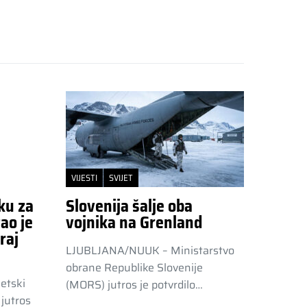
VIJESTI
SVIJET
ku za
Slovenija šalje oba
ao je
vojnika na Grenland
raj
LJUBLJANA/NUUK – Ministarstvo
obrane Republike Slovenije
etski
(MORS) jutros je potvrdilo…
jutros