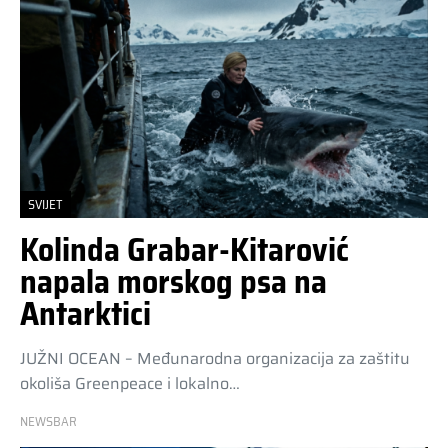
SVIJET
Kolinda Grabar-Kitarović
napala morskog psa na
Antarktici
JUŽNI OCEAN – Međunarodna organizacija za zaštitu
okoliša Greenpeace i lokalno…
NEWSBAR