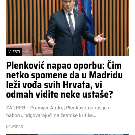
VIJESTI
Plenković napao oporbu: Čim
netko spomene da u Madridu
leži vođa svih Hrvata, vi
odmah vidite neke ustaše?
ZAGREB – Premijer Andrej Plenković danas je u
Saboru, odgovarajući na žestoke kritike…
NEWSBAR