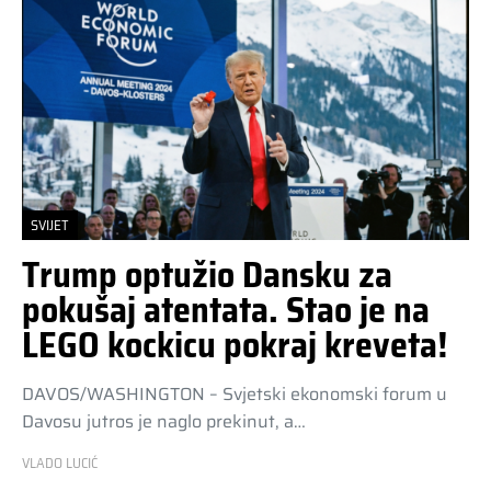
SVIJET
Trump optužio Dansku za
pokušaj atentata. Stao je na
LEGO kockicu pokraj kreveta!
DAVOS/WASHINGTON – Svjetski ekonomski forum u
Davosu jutros je naglo prekinut, a…
VLADO LUCIĆ