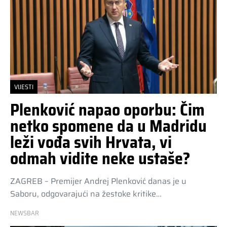
VIJESTI
Plenković napao oporbu: Čim
netko spomene da u Madridu
leži vođa svih Hrvata, vi
odmah vidite neke ustaše?
ZAGREB – Premijer Andrej Plenković danas je u
Saboru, odgovarajući na žestoke kritike…
NEWSBAR