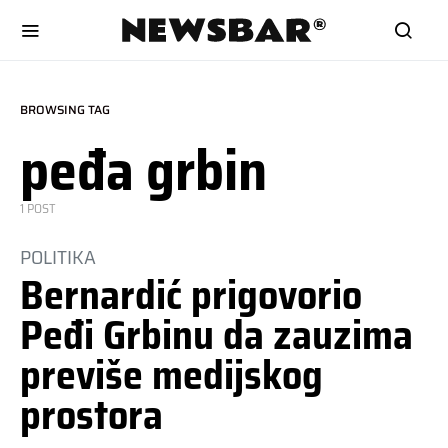
BROWSING TAG
peđa grbin
1 POST
POLITIKA
Bernardić prigovorio
Peđi Grbinu da zauzima
previše medijskog
prostora