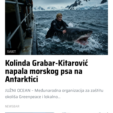
SVIJET
Kolinda Grabar-Kitarović
napala morskog psa na
Antarktici
JUŽNI OCEAN – Međunarodna organizacija za zaštitu
okoliša Greenpeace i lokalno…
NEWSBAR