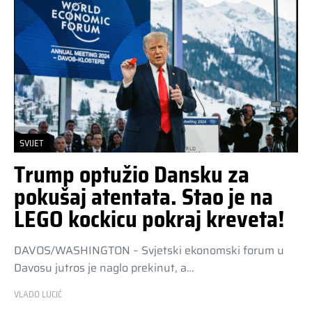
SVIJET
Trump optužio Dansku za
pokušaj atentata. Stao je na
LEGO kockicu pokraj kreveta!
DAVOS/WASHINGTON – Svjetski ekonomski forum u
Davosu jutros je naglo prekinut, a…
VLADO LUCIĆ