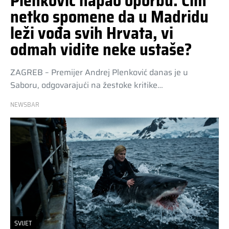
Plenković napao oporbu: Čim
netko spomene da u Madridu
leži vođa svih Hrvata, vi
odmah vidite neke ustaše?
ZAGREB – Premijer Andrej Plenković danas je u
Saboru, odgovarajući na žestoke kritike…
NEWSBAR
SVIJET