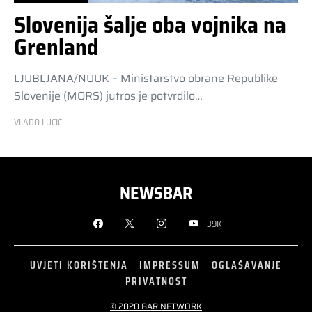
Slovenija šalje oba vojnika na
Grenland
LJUBLJANA/NUUK – Ministarstvo obrane Republike
Slovenije (MORS) jutros je potvrdilo…
VLADO LUCIĆ
NEWSBAR
39K
UVJETI KORIŠTENJA
IMPRESSUM
OGLAŠAVANJE
PRIVATNOST
© 2020 BAR NETWORK