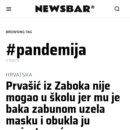
BROWSING TAG
#pandemija
2 POSTS
HRVATSKA
Prvašić iz Zaboka nije
mogao u školu jer mu je
baka zabunom uzela
masku i obukla ju