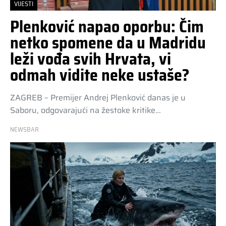
VIJESTI
Plenković napao oporbu: Čim
netko spomene da u Madridu
leži vođa svih Hrvata, vi
odmah vidite neke ustaše?
ZAGREB – Premijer Andrej Plenković danas je u
Saboru, odgovarajući na žestoke kritike…
NEWSBAR