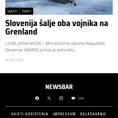
VIJESTI
SVIJET
Slovenija šalje oba vojnika na
Grenland
LJUBLJANA/NUUK – Ministarstvo obrane Republike
Slovenije (MORS) jutros je potvrdilo…
VLADO LUCIĆ
NEWSBAR
39K
UVJETI KORIŠTENJA
IMPRESSUM
OGLAŠAVANJE