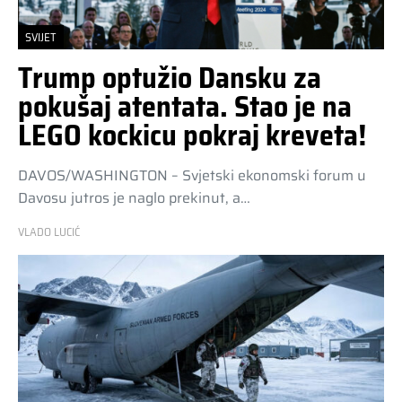
SVIJET
Trump optužio Dansku za
pokušaj atentata. Stao je na
LEGO kockicu pokraj kreveta!
DAVOS/WASHINGTON – Svjetski ekonomski forum u
Davosu jutros je naglo prekinut, a…
VLADO LUCIĆ