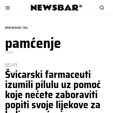
BROWSING TAG
pamćenje
1 POST
SCI-FI
Švicarski farmaceuti
izumili pilulu uz pomoć
koje nećete zaboraviti
popiti svoje lijekove za