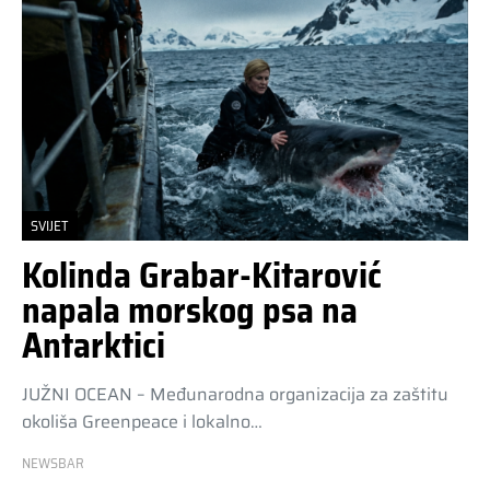
SVIJET
Kolinda Grabar-Kitarović
napala morskog psa na
Antarktici
JUŽNI OCEAN – Međunarodna organizacija za zaštitu
okoliša Greenpeace i lokalno…
NEWSBAR