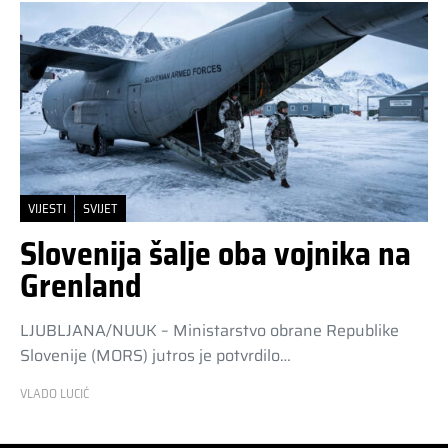
VIJESTI
SVIJET
Slovenija šalje oba vojnika na
Grenland
LJUBLJANA/NUUK – Ministarstvo obrane Republike
Slovenije (MORS) jutros je potvrdilo…
VLADO LUCIĆ