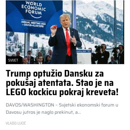
SVIJET
Trump optužio Dansku za
pokušaj atentata. Stao je na
LEGO kockicu pokraj kreveta!
DAVOS/WASHINGTON – Svjetski ekonomski forum u
Davosu jutros je naglo prekinut, a…
VLADO LUCIĆ