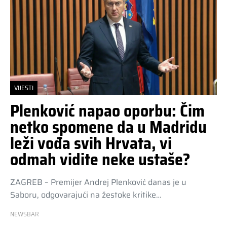
VIJESTI
Plenković napao oporbu: Čim
netko spomene da u Madridu
leži vođa svih Hrvata, vi
odmah vidite neke ustaše?
ZAGREB – Premijer Andrej Plenković danas je u
Saboru, odgovarajući na žestoke kritike…
NEWSBAR