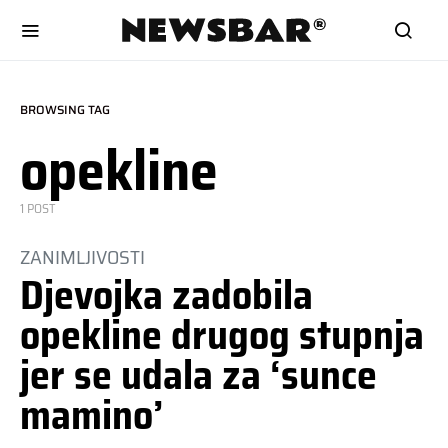
BROWSING TAG
opekline
1 POST
ZANIMLJIVOSTI
Djevojka zadobila
opekline drugog stupnja
jer se udala za ‘sunce
mamino’