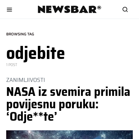
BROWSING TAG
odjebite
1 POST
ZANIMLJIVOSTI
NASA iz svemira primila
povijesnu poruku:
‘Odje**te’