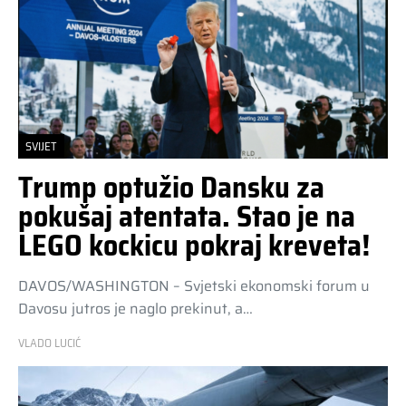
SVIJET
Trump optužio Dansku za
pokušaj atentata. Stao je na
LEGO kockicu pokraj kreveta!
DAVOS/WASHINGTON – Svjetski ekonomski forum u
Davosu jutros je naglo prekinut, a…
VLADO LUCIĆ