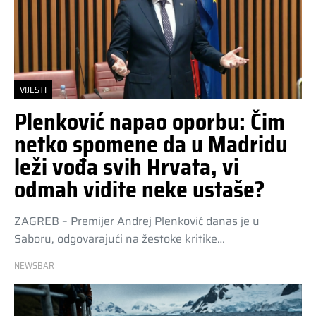
VIJESTI
Plenković napao oporbu: Čim
netko spomene da u Madridu
leži vođa svih Hrvata, vi
odmah vidite neke ustaše?
ZAGREB – Premijer Andrej Plenković danas je u
Saboru, odgovarajući na žestoke kritike…
NEWSBAR