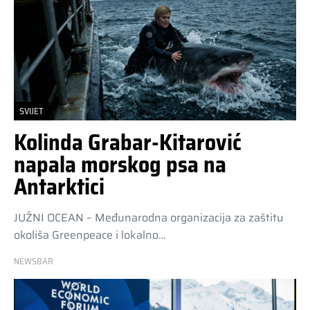
SVIJET
Kolinda Grabar-Kitarović
napala morskog psa na
Antarktici
JUŽNI OCEAN – Međunarodna organizacija za zaštitu
okoliša Greenpeace i lokalno…
NEWSBAR