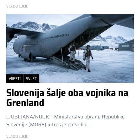
VLADO LUCIĆ
VIJESTI
SVIJET
Slovenija šalje oba vojnika na
Grenland
LJUBLJANA/NUUK – Ministarstvo obrane Republike
Slovenije (MORS) jutros je potvrdilo…
VLADO LUCIĆ