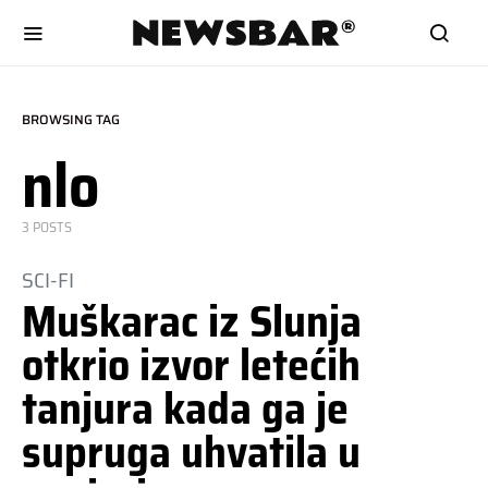
BROWSING TAG
nlo
3 POSTS
SCI-FI
Muškarac iz Slunja
otkrio izvor letećih
tanjura kada ga je
supruga uhvatila u