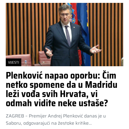
VIJESTI
Plenković napao oporbu: Čim
netko spomene da u Madridu
leži vođa svih Hrvata, vi
odmah vidite neke ustaše?
ZAGREB – Premijer Andrej Plenković danas je u
Saboru, odgovarajući na žestoke kritike…