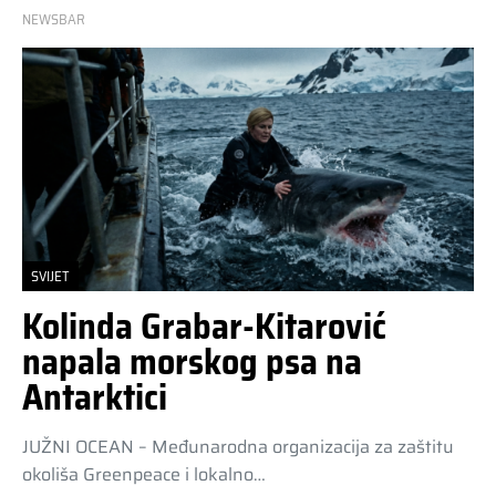
NEWSBAR
SVIJET
Kolinda Grabar-Kitarović
napala morskog psa na
Antarktici
JUŽNI OCEAN – Međunarodna organizacija za zaštitu
okoliša Greenpeace i lokalno…