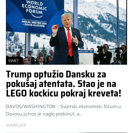
SVIJET
Trump optužio Dansku za
pokušaj atentata. Stao je na
LEGO kockicu pokraj kreveta!
DAVOS/WASHINGTON – Svjetski ekonomski forum u
Davosu jutros je naglo prekinut, a…
VLADO LUCIĆ