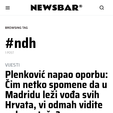
BROWSING TAG
#ndh
1 POST
VIJESTI
Plenković napao oporbu:
Čim netko spomene da u
Madridu leži vođa svih
Hrvata, vi odmah vidite