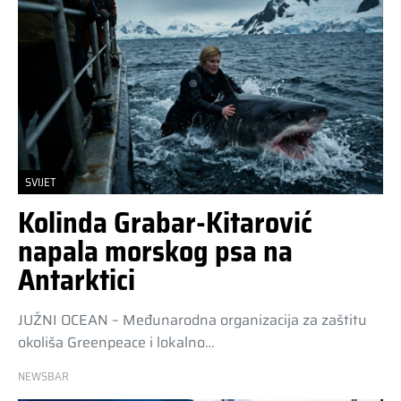
SVIJET
Kolinda Grabar-Kitarović
napala morskog psa na
Antarktici
JUŽNI OCEAN – Međunarodna organizacija za zaštitu
okoliša Greenpeace i lokalno…
NEWSBAR