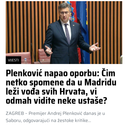
VIJESTI
Plenković napao oporbu: Čim
netko spomene da u Madridu
leži vođa svih Hrvata, vi
odmah vidite neke ustaše?
ZAGREB – Premijer Andrej Plenković danas je u
Saboru, odgovarajući na žestoke kritike…