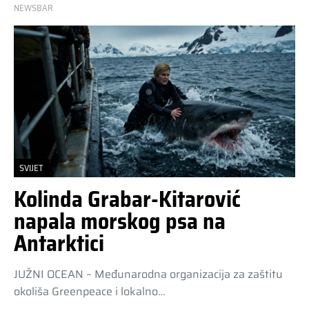
NEWSBAR
SVIJET
Kolinda Grabar-Kitarović
napala morskog psa na
Antarktici
JUŽNI OCEAN – Međunarodna organizacija za zaštitu
okoliša Greenpeace i lokalno…