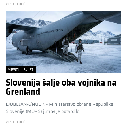
VLADO LUCIĆ
VIJESTI
SVIJET
Slovenija šalje oba vojnika na
Grenland
LJUBLJANA/NUUK – Ministarstvo obrane Republike
Slovenije (MORS) jutros je potvrdilo…
VLADO LUCIĆ