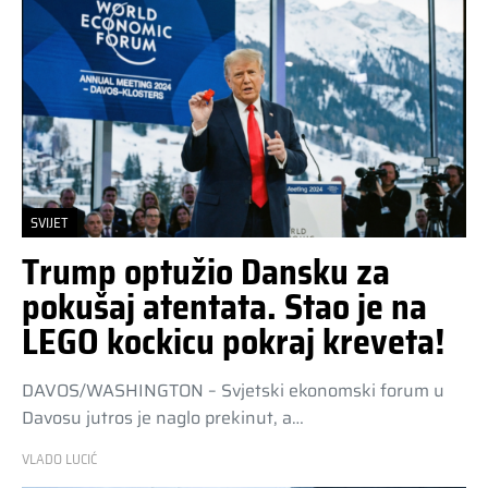
SVIJET
Trump optužio Dansku za
pokušaj atentata. Stao je na
LEGO kockicu pokraj kreveta!
DAVOS/WASHINGTON – Svjetski ekonomski forum u
Davosu jutros je naglo prekinut, a…
VLADO LUCIĆ