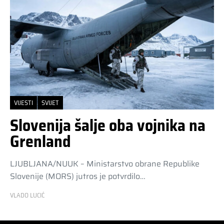
VIJESTI
SVIJET
Slovenija šalje oba vojnika na
Grenland
LJUBLJANA/NUUK – Ministarstvo obrane Republike
Slovenije (MORS) jutros je potvrdilo…
VLADO LUCIĆ