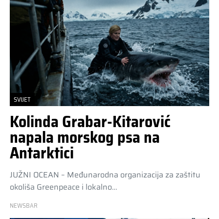
SVIJET
Kolinda Grabar-Kitarović
napala morskog psa na
Antarktici
JUŽNI OCEAN – Međunarodna organizacija za zaštitu
okoliša Greenpeace i lokalno…
NEWSBAR