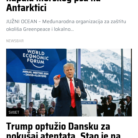
Antarktici
JUŽNI OCEAN – Međunarodna organizacija za zaštitu
okoliša Greenpeace i lokalno…
NEWSBAR
SVIJET
Trump optužio Dansku za
pokušaj atentata. Stao je na