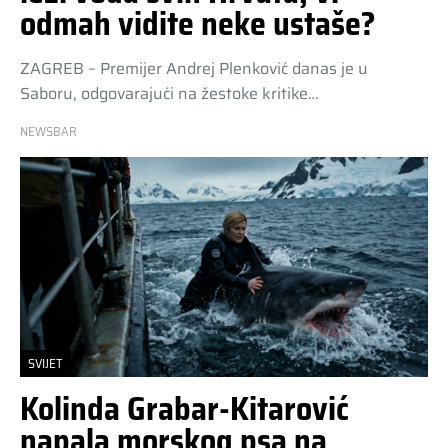
odmah vidite neke ustaše?
ZAGREB – Premijer Andrej Plenković danas je u
Saboru, odgovarajući na žestoke kritike…
NEWSBAR
SVIJET
Kolinda Grabar-Kitarović
napala morskog psa na