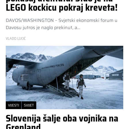
LEGO kockicu pokraj kreveta!
DAVOS/WASHINGTON – Svjetski ekonomski forum u
Davosu jutros je naglo prekinut, a…
VLADO LUCIĆ
VIJESTI
SVIJET
Slovenija šalje oba vojnika na
Grenland