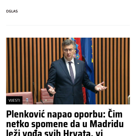
OGLAS
VIJESTI
Plenković napao oporbu: Čim
netko spomene da u Madridu
leži vođa svih Hrvata, vi