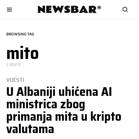
BROWSING TAG
mito
2 POSTS
VIJESTI
U Albaniji uhićena AI
ministrica zbog
primanja mita u kripto
valutama