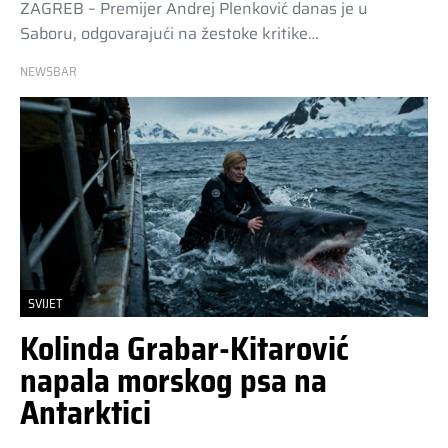
ZAGREB – Premijer Andrej Plenković danas je u
Saboru, odgovarajući na žestoke kritike…
NEWSBAR
SVIJET
Kolinda Grabar-Kitarović
napala morskog psa na
Antarktici