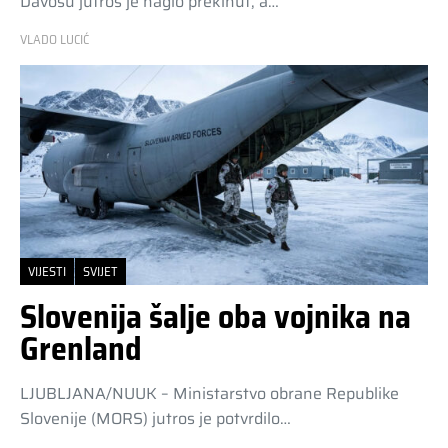
Davosu jutros je naglo prekinut, a…
VLADO LUCIĆ
VIJESTI
SVIJET
Slovenija šalje oba vojnika na
Grenland
LJUBLJANA/NUUK – Ministarstvo obrane Republike
Slovenije (MORS) jutros je potvrdilo…