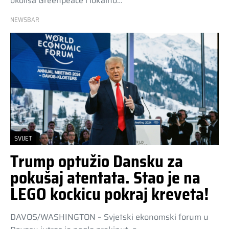
okoliša Greenpeace i lokalno…
NEWSBAR
SVIJET
Trump optužio Dansku za
pokušaj atentata. Stao je na
LEGO kockicu pokraj kreveta!
DAVOS/WASHINGTON – Svjetski ekonomski forum u