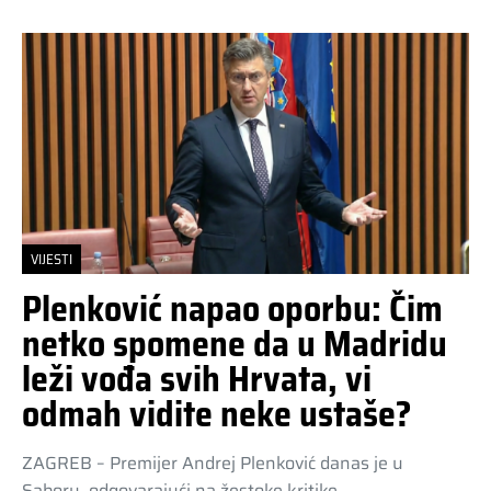
VIJESTI
Plenković napao oporbu: Čim
netko spomene da u Madridu
leži vođa svih Hrvata, vi
odmah vidite neke ustaše?
ZAGREB – Premijer Andrej Plenković danas je u
Saboru, odgovarajući na žestoke kritike…