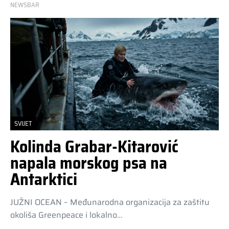
NEWSBAR
SVIJET
Kolinda Grabar-Kitarović
napala morskog psa na
Antarktici
JUŽNI OCEAN – Međunarodna organizacija za zaštitu
okoliša Greenpeace i lokalno…