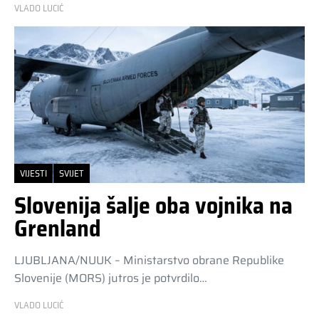
VLADO LUCIĆ
VIJESTI
SVIJET
Slovenija šalje oba vojnika na
Grenland
LJUBLJANA/NUUK – Ministarstvo obrane Republike
Slovenije (MORS) jutros je potvrdilo…
VLADO LUCIĆ