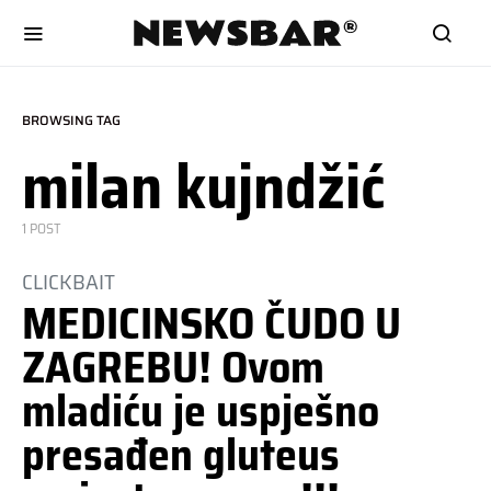
BROWSING TAG
milan kujndžić
1 POST
CLICKBAIT
MEDICINSKO ČUDO U
ZAGREBU! Ovom
mladiću je uspješno
presađen gluteus