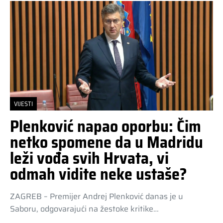
VIJESTI
Plenković napao oporbu: Čim
netko spomene da u Madridu
leži vođa svih Hrvata, vi
odmah vidite neke ustaše?
ZAGREB – Premijer Andrej Plenković danas je u
Saboru, odgovarajući na žestoke kritike…