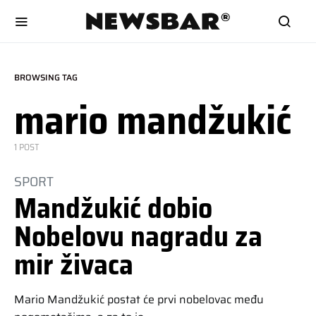
BROWSING TAG
mario mandžukić
1 POST
SPORT
Mandžukić dobio
Nobelovu nagradu za
mir živaca
Mario Mandžukić postat će prvi nobelovac među