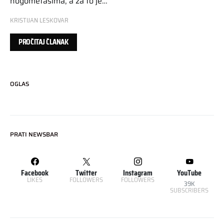
nogometašima, a za to je…
KRISTIJAN LESKOVAR
PROČITAJ ČLANAK
OGLAS
PRATI NEWSBAR
Facebook
Twitter
Instagram
YouTube
LIKES
FOLLOWERS
FOLLOWERS
39K
SUBSCRIBERS