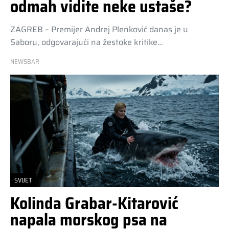
odmah vidite neke ustaše?
ZAGREB – Premijer Andrej Plenković danas je u
Saboru, odgovarajući na žestoke kritike…
NEWSBAR
SVIJET
Kolinda Grabar-Kitarović
napala morskog psa na