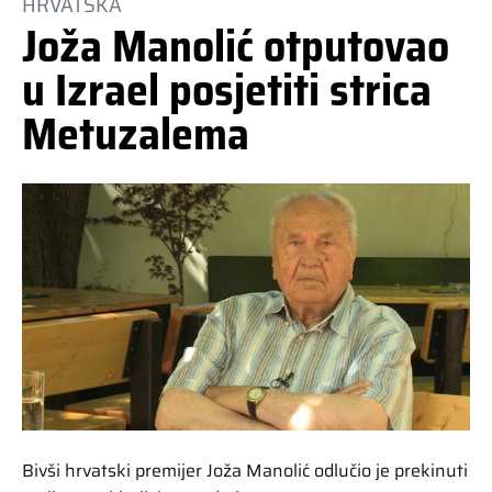
HRVATSKA
Joža Manolić otputovao
u Izrael posjetiti strica
Metuzalema
Bivši hrvatski premijer Joža Manolić odlučio je prekinuti