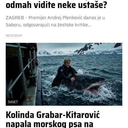
odmah vidite neke ustaše?
ZAGREB – Premijer Andrej Plenković danas je u
Saboru, odgovarajući na žestoke kritike…
NEWSBAR
SVIJET
Kolinda Grabar-Kitarović
napala morskog psa na