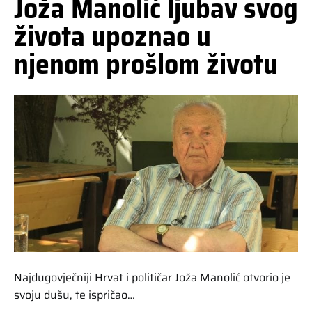
Joža Manolić ljubav svog
života upoznao u
njenom prošlom životu
Najdugovječniji Hrvat i političar Joža Manolić otvorio je
svoju dušu, te ispričao…