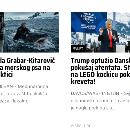
SVIJET
da Grabar-Kitarović
Trump optužio Dans
a morskog psa na
pokušaj atentata. St
ktici
na LEGO kockicu pok
kreveta!
OCEAN – Međunarodna
DAVOS/WASHINGTON – Svj
acija za zaštitu okoliša
ekonomski forum u Davosu 
ace i lokalno…
je naglo prekinut, a…
R
VLADO LUCIĆ