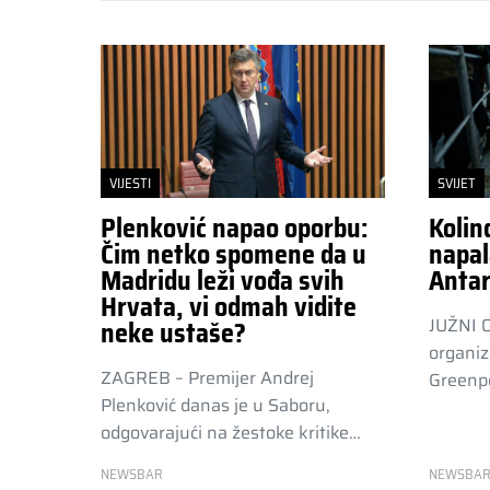
VIJESTI
SVIJET
Plenković napao oporbu:
Kolin
Čim netko spomene da u
napal
Madridu leži vođa svih
Antar
Hrvata, vi odmah vidite
JUŽNI 
neke ustaše?
organiz
ZAGREB – Premijer Andrej
Greenpe
Plenković danas je u Saboru,
odgovarajući na žestoke kritike…
NEWSBAR
NEWSBA