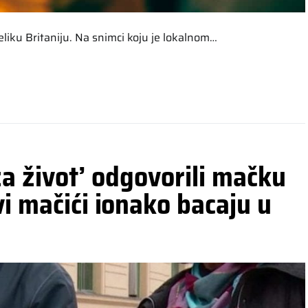
eliku Britaniju. Na snimci koju je lokalnom…
za život’ odgovorili mačku
vi mačići ionako bacaju u