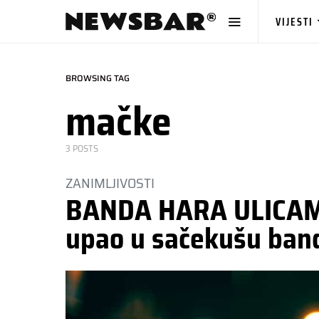
VIJESTI
BROWSING TAG
mačke
3 POSTS
ZANIMLJIVOSTI
BANDA HARA ULICAMA
upao u sačekušu band