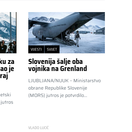
VIJESTI
SVIJET
ku za
Slovenija šalje oba
ao je
vojnika na Grenland
raj
LJUBLJANA/NUUK – Ministarstvo
obrane Republike Slovenije
etski
(MORS) jutros je potvrdilo…
jutros
VLADO LUCIĆ