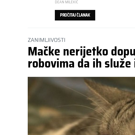
DEAN MILEKIĆ
PROČITAJ ČLANAK
ZANIMLJIVOSTI
Mačke nerijetko dopu
robovima da ih služe i