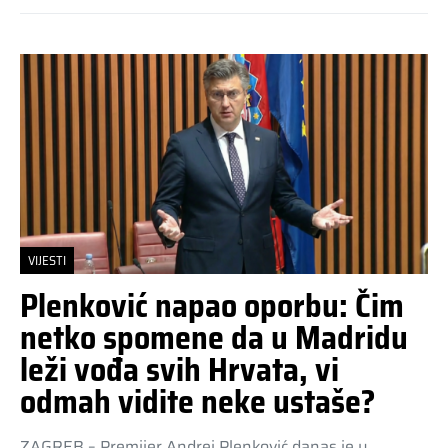
VIJESTI
Plenković napao oporbu: Čim
netko spomene da u Madridu
leži vođa svih Hrvata, vi
odmah vidite neke ustaše?
ZAGREB – Premijer Andrej Plenković danas je u