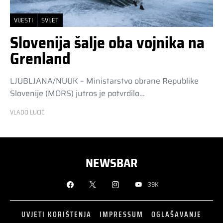
VIJESTI
SVIJET
Slovenija šalje oba vojnika na
Grenland
LJUBLJANA/NUUK – Ministarstvo obrane Republike
Slovenije (MORS) jutros je potvrdilo…
VLADO LUCIĆ
NEWSBAR
39K
UVJETI KORIŠTENJA
IMPRESSUM
OGLAŠAVANJE