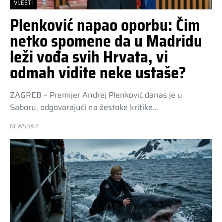
VIJESTI
Plenković napao oporbu: Čim
netko spomene da u Madridu
leži vođa svih Hrvata, vi
odmah vidite neke ustaše?
ZAGREB – Premijer Andrej Plenković danas je u
Saboru, odgovarajući na žestoke kritike…
NEWSBAR