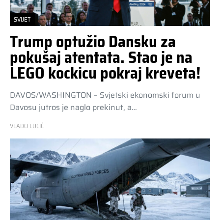
SVIJET
Trump optužio Dansku za
pokušaj atentata. Stao je na
LEGO kockicu pokraj kreveta!
DAVOS/WASHINGTON – Svjetski ekonomski forum u
Davosu jutros je naglo prekinut, a…
VLADO LUCIĆ