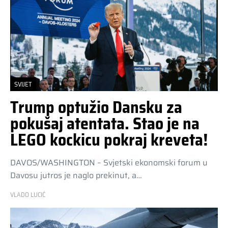
SVIJET
Trump optužio Dansku za
pokušaj atentata. Stao je na
LEGO kockicu pokraj kreveta!
DAVOS/WASHINGTON – Svjetski ekonomski forum u
Davosu jutros je naglo prekinut, a…
VLADO LUCIĆ