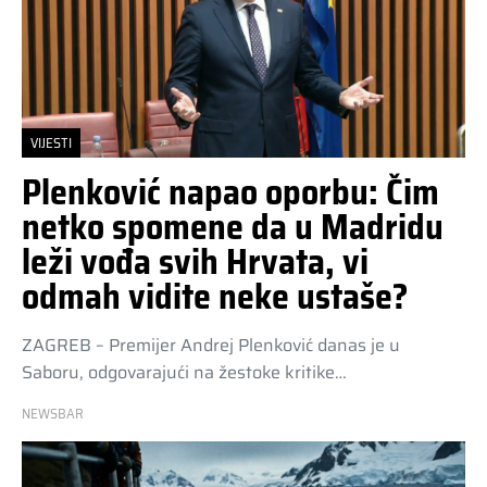
VIJESTI
Plenković napao oporbu: Čim
netko spomene da u Madridu
leži vođa svih Hrvata, vi
odmah vidite neke ustaše?
ZAGREB – Premijer Andrej Plenković danas je u
Saboru, odgovarajući na žestoke kritike…
NEWSBAR