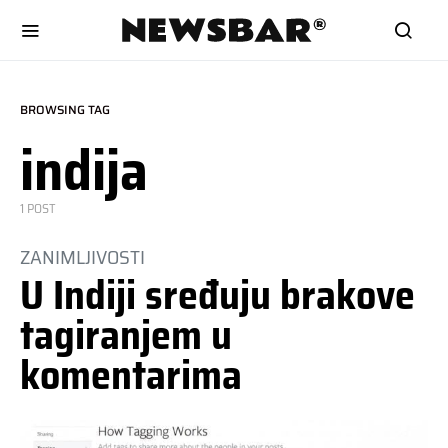
BROWSING TAG
indija
1 POST
ZANIMLJIVOSTI
U Indiji sređuju brakove
tagiranjem u
komentarima