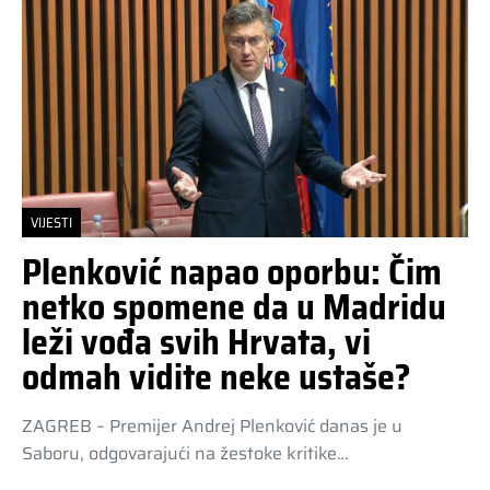
VIJESTI
Plenković napao oporbu: Čim
netko spomene da u Madridu
leži vođa svih Hrvata, vi
odmah vidite neke ustaše?
ZAGREB – Premijer Andrej Plenković danas je u
Saboru, odgovarajući na žestoke kritike…