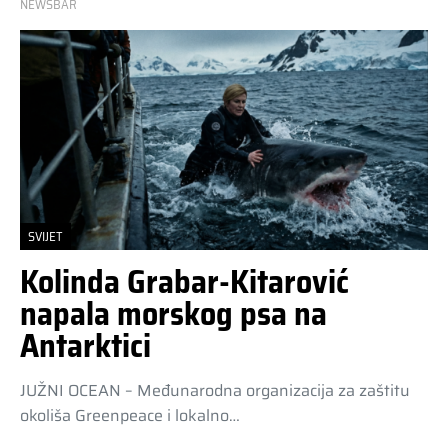
NEWSBAR
SVIJET
Kolinda Grabar-Kitarović
napala morskog psa na
Antarktici
JUŽNI OCEAN – Međunarodna organizacija za zaštitu
okoliša Greenpeace i lokalno…