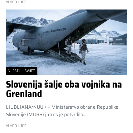
VLADO LUCIĆ
VIJESTI
SVIJET
Slovenija šalje oba vojnika na
Grenland
LJUBLJANA/NUUK – Ministarstvo obrane Republike
Slovenije (MORS) jutros je potvrdilo…
VLADO LUCIĆ