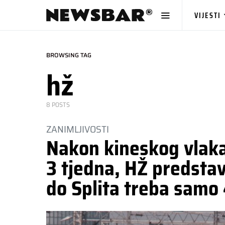
VIJESTI
BROWSING TAG
hž
8 POSTS
ZANIMLJIVOSTI
Nakon kineskog vlaka 
3 tjedna, HŽ predsta
do Splita treba samo