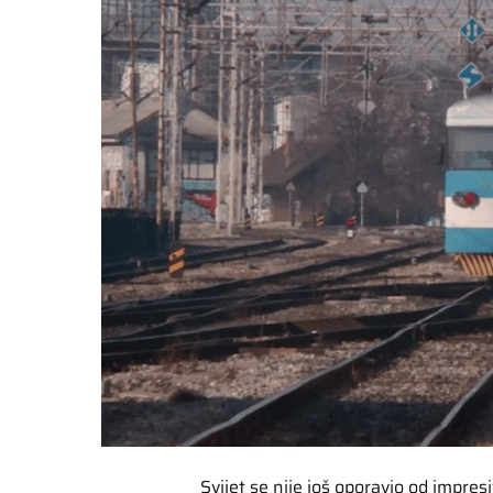
Svijet se nije još oporavio od impre