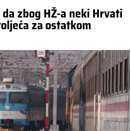
 da zbog HŽ-a neki Hrvati
toljeća za ostatkom