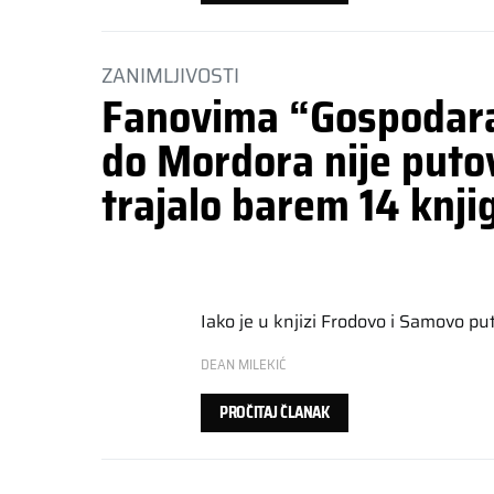
ZANIMLJIVOSTI
Fanovima “Gospodara
do Mordora nije puto
trajalo barem 14 knjig
Iako je u knjizi Frodovo i Samovo p
DEAN MILEKIĆ
PROČITAJ ČLANAK