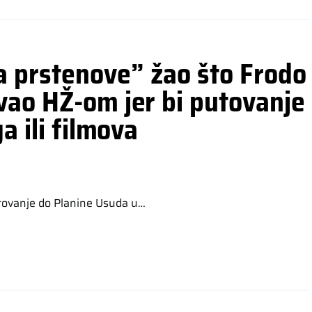
 prstenove” žao što Frodo
vao HŽ-om jer bi putovanje
a ili filmova
utovanje do Planine Usuda u…