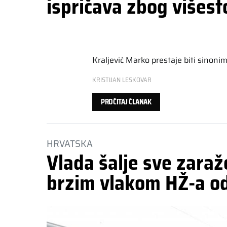
ispričava zbog višest
Kraljević Marko prestaje biti sinon
KRISTIJAN LESKOVAR
PROČITAJ ČLANAK
HRVATSKA
Vlada šalje sve zaraž
brzim vlakom HŽ-a o