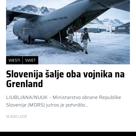
VIJESTI
SVIJET
Slovenija šalje oba vojnika na
Grenland
LJUBLJANA/NUUK – Ministarstvo obrane Republike
Slovenije (MORS) jutros je potvrdilo…
VLADO LUCIĆ