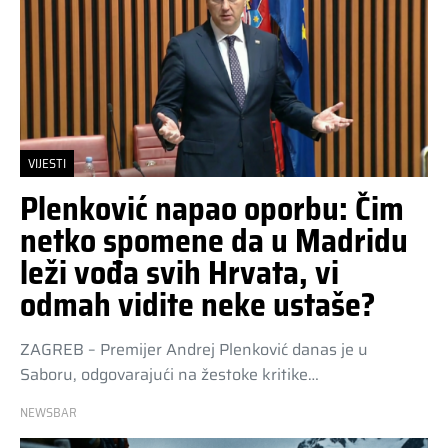
VIJESTI
Plenković napao oporbu: Čim
netko spomene da u Madridu
leži vođa svih Hrvata, vi
odmah vidite neke ustaše?
ZAGREB – Premijer Andrej Plenković danas je u
Saboru, odgovarajući na žestoke kritike…
NEWSBAR