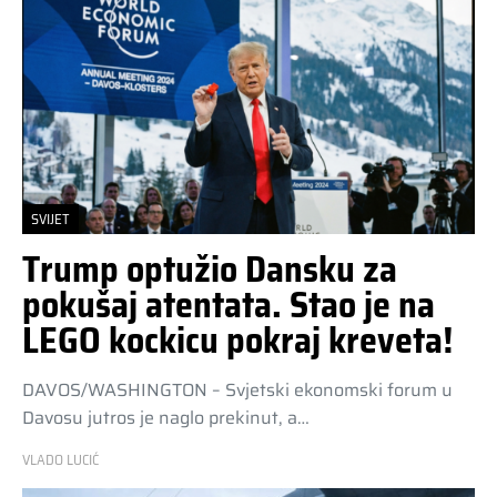
SVIJET
Trump optužio Dansku za
pokušaj atentata. Stao je na
LEGO kockicu pokraj kreveta!
DAVOS/WASHINGTON – Svjetski ekonomski forum u
Davosu jutros je naglo prekinut, a…
VLADO LUCIĆ