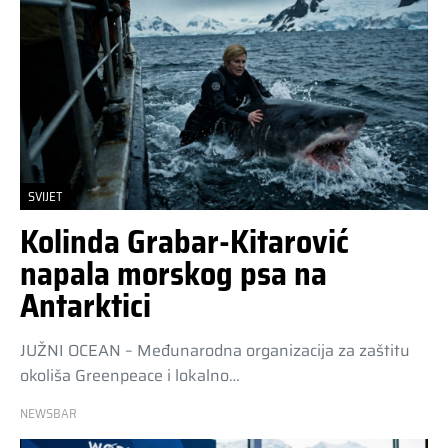
SVIJET
Kolinda Grabar-Kitarović
napala morskog psa na
Antarktici
JUŽNI OCEAN – Međunarodna organizacija za zaštitu
okoliša Greenpeace i lokalno…
NEWSBAR