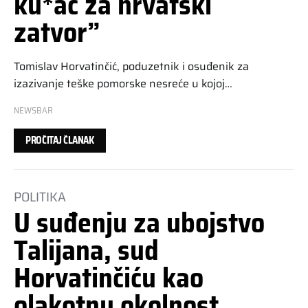
ku*ac za hrvatski
zatvor”
Tomislav Horvatinčić, poduzetnik i osuđenik za
izazivanje teške pomorske nesreće u kojoj…
NEWSBAR
PROČITAJ ČLANAK
POLITIKA
U suđenju za ubojstvo
Talijana, sud
Horvatinčiću kao
olakotnu okolnost