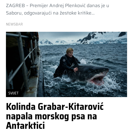
ZAGREB – Premijer Andrej Plenković danas je u
Saboru, odgovarajući na žestoke kritike…
NEWSBAR
SVIJET
Kolinda Grabar-Kitarović
napala morskog psa na
Antarktici