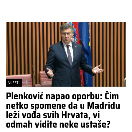
VIJESTI
Plenković napao oporbu: Čim
netko spomene da u Madridu
leži vođa svih Hrvata, vi
odmah vidite neke ustaše?