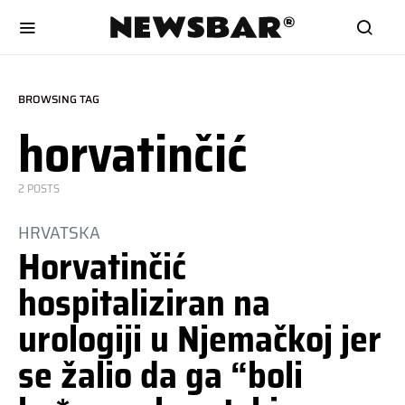
BROWSING TAG
horvatinčić
2 POSTS
HRVATSKA
Horvatinčić
hospitaliziran na
urologiji u Njemačkoj jer
se žalio da ga “boli