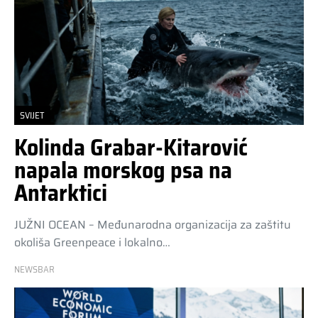
SVIJET
Kolinda Grabar-Kitarović
napala morskog psa na
Antarktici
JUŽNI OCEAN – Međunarodna organizacija za zaštitu
okoliša Greenpeace i lokalno…
NEWSBAR