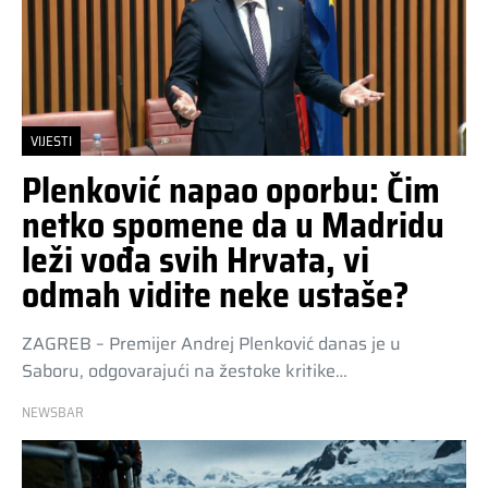
VIJESTI
Plenković napao oporbu: Čim
netko spomene da u Madridu
leži vođa svih Hrvata, vi
odmah vidite neke ustaše?
ZAGREB – Premijer Andrej Plenković danas je u
Saboru, odgovarajući na žestoke kritike…
NEWSBAR