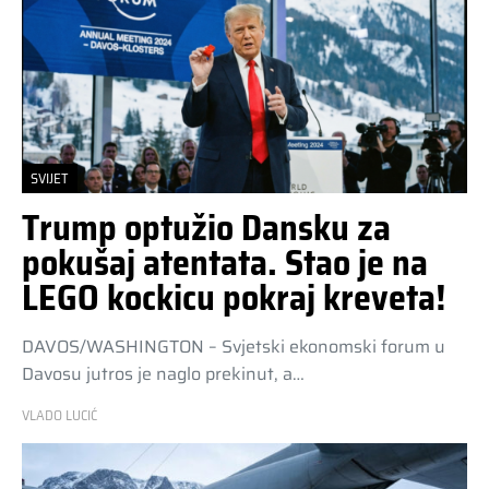
SVIJET
Trump optužio Dansku za
pokušaj atentata. Stao je na
LEGO kockicu pokraj kreveta!
DAVOS/WASHINGTON – Svjetski ekonomski forum u
Davosu jutros je naglo prekinut, a…
VLADO LUCIĆ