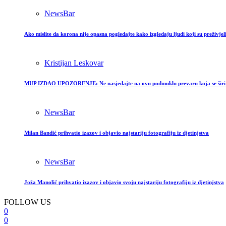
NewsBar
Ako mislite da korona nije opasna pogledajte kako izgledaju ljudi koji su preživjeli
Kristijan Leskovar
MUP IZDAO UPOZORENJE: Ne nasjedajte na ovu podmuklu prevaru koja se širi
NewsBar
Milan Bandić prihvatio izazov i objavio najstariju fotografiju iz djetinjstva
NewsBar
Joža Manolić prihvatio izazov i objavio svoju najstariju fotografiju iz djetinjstva
FOLLOW US
0
0