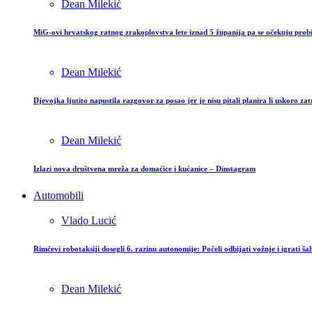
Dean Milekić
MiG-ovi hrvatskog ratnog zrakoplovstva lete iznad 5 županija pa se očekuju prob
Dean Milekić
Djevojka ljutito napustila razgovor za posao jer je nisu pitali planira li uskoro zat
Dean Milekić
Izlazi nova društvena mreža za domaćice i kućanice – Dinstagram
Automobili
Vlado Lucić
Rimčevi robotaksiji dosegli 6. razinu autonomije: Počeli odbijati vožnje i igrati š
Dean Milekić