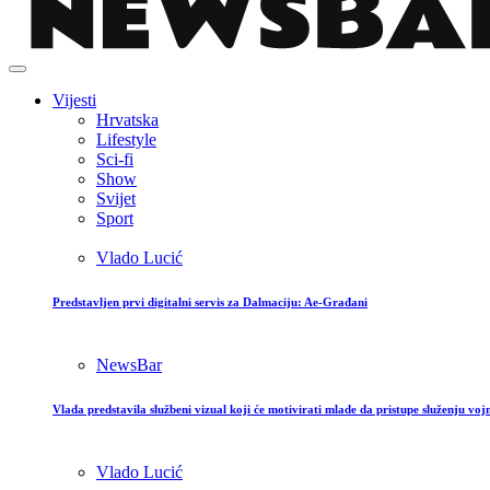
Vijesti
Hrvatska
Lifestyle
Sci-fi
Show
Svijet
Sport
Vlado Lucić
Predstavljen prvi digitalni servis za Dalmaciju: Ae-Građani
NewsBar
Vlada predstavila službeni vizual koji će motivirati mlade da pristupe služenju vo
Vlado Lucić