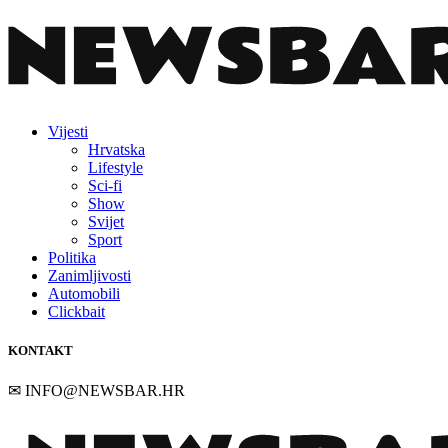
Vijesti
Hrvatska
Lifestyle
Sci-fi
Show
Svijet
Sport
Politika
Zanimljivosti
Automobili
Clickbait
KONTAKT
✉
INFO@NEWSBAR.HR