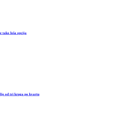
je tako loša opcija
e od tri kruga po kvartu