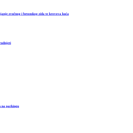
ijanje zvučnog i betonskog zida te krovova kuća
rudnjeti
ah na parkingu