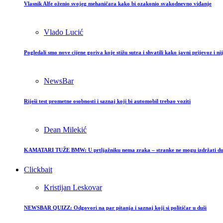
Vlasnik Alfe oženio svojeg mehaničara kako bi ozakonio svakodnevno viđanje
Vlado Lucić
Pogledali smo nove cijene goriva koje stižu sutra i shvatili kako javni prijevoz i ni
NewsBar
Riješi test prometne osobnosti i saznaj koji bi automobil trebao voziti
Dean Milekić
KAMATARI TUŽE BMW: U prtljažniku nema zraka – stranke ne mogu izdržati dulj
Clickbait
Kristijan Leskovar
NEWSBAR QUIZZ: Odgovori na par pitanja i saznaj koji si političar u duši