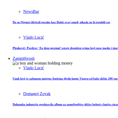
NewsBar
Da su Nijemci šifrirali poruke kao Đakić ovaj email, nikada ne bi izgubili rat
Vlado Lucić
Plenković: Pozdrav ‘Za dom spremni’ ostaje dopušten svima koji nose maske i imaj
Zanimljivosti
Vlado Lucić
Unuk koji je zabunom umjesto Aspirina djedu kupio Viagru od bake dobio 200 eur
Domagoj Zovak
Duhanska industrija predstavila album za samoljepljive sličice bolesti s kutija ciga