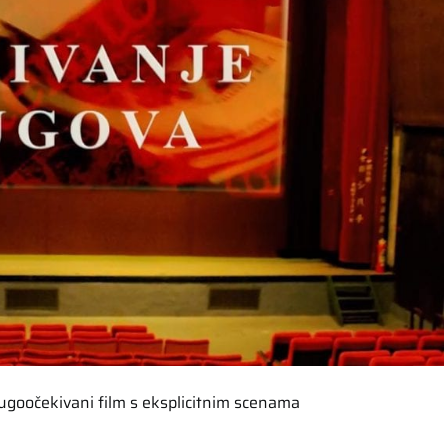
ugoočekivani film s eksplicitnim scenama