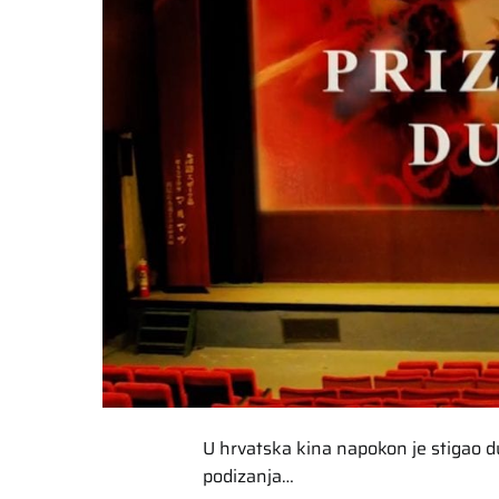
U hrvatska kina napokon je stigao d
podizanja…