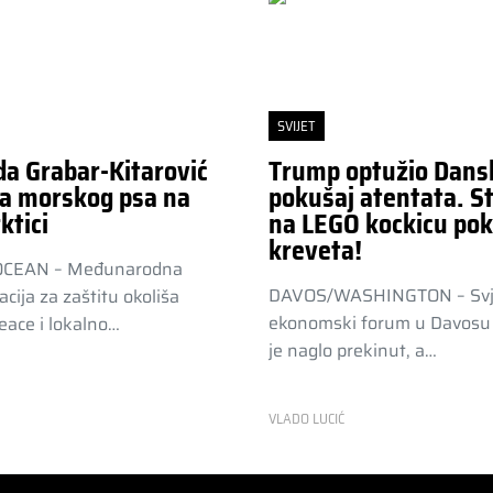
SVIJET
da Grabar-Kitarović
Trump optužio Dans
a morskog psa na
pokušaj atentata. St
ktici
na LEGO kockicu pok
kreveta!
OCEAN – Međunarodna
DAVOS/WASHINGTON – Svj
acija za zaštitu okoliša
ekonomski forum u Davosu 
ace i lokalno…
je naglo prekinut, a…
R
VLADO LUCIĆ