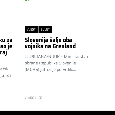
VIJESTI
SVIJET
ku za
Slovenija šalje oba
ao je
vojnika na Grenland
raj
LJUBLJANA/NUUK – Ministarstvo
obrane Republike Slovenije
etski
(MORS) jutros je potvrdilo…
jutros
VLADO LUCIĆ