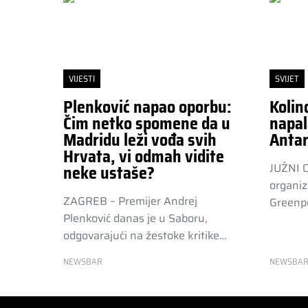
VIJESTI
SVIJET
Plenković napao oporbu:
Kolin
Čim netko spomene da u
napal
Madridu leži vođa svih
Antar
Hrvata, vi odmah vidite
JUŽNI 
neke ustaše?
organiz
ZAGREB – Premijer Andrej
Greenpe
Plenković danas je u Saboru,
odgovarajući na žestoke kritike…
NEWSBAR
NEWSBA