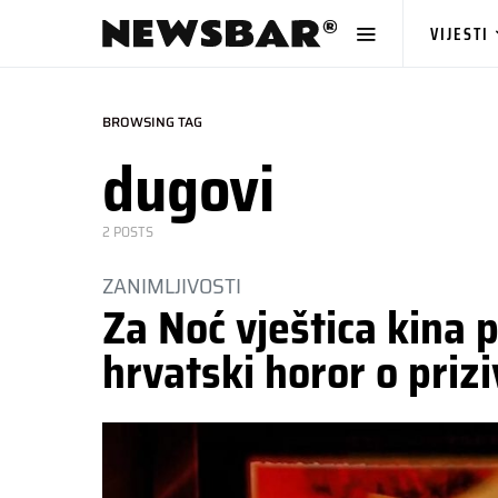
VIJESTI
BROWSING TAG
dugovi
2 POSTS
ZANIMLJIVOSTI
Za Noć vještica kina 
hrvatski horor o priz