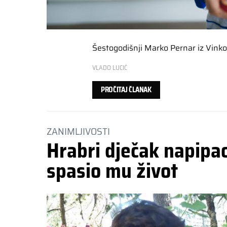
Šestogodišnji Marko Pernar iz Vinko
VLADO LUCIĆ
PROČITAJ ČLANAK
ZANIMLJIVOSTI
Hrabri dječak napipao
spasio mu život