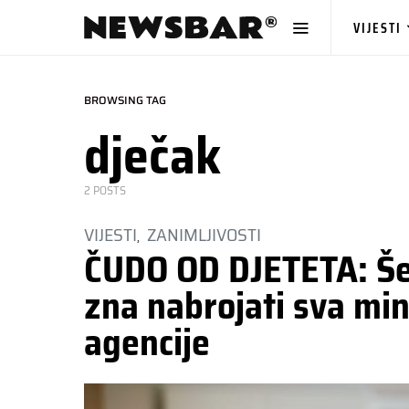
VIJESTI
BROWSING TAG
dječak
2 POSTS
VIJESTI
ZANIMLJIVOSTI
ČUDO OD DJETETA: Še
zna nabrojati sva min
agencije