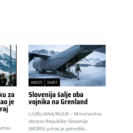
VIJESTI
SVIJET
ku za
Slovenija šalje oba
ao je
vojnika na Grenland
raj
LJUBLJANA/NUUK – Ministarstvo
obrane Republike Slovenije
etski
(MORS) jutros je potvrdilo…