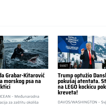
SVIJET
da Grabar-Kitarović
Trump optužio Dans
a morskog psa na
pokušaj atentata. St
ktici
na LEGO kockicu pok
kreveta!
OCEAN – Međunarodna
DAVOS/WASHINGTON – Svj
acija za zaštitu okoliša