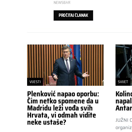
NEWSBAR
PROČITAJ ČLANAK
VIJESTI
SVIJET
Plenković napao oporbu:
Kolin
Čim netko spomene da u
napal
Madridu leži vođa svih
Antar
Hrvata, vi odmah vidite
JUŽNI 
neke ustaše?
organiz