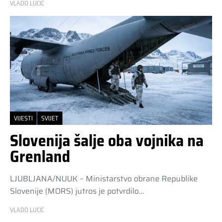
VLADO LUCIĆ
VIJESTI
SVIJET
Slovenija šalje oba vojnika na
Grenland
LJUBLJANA/NUUK – Ministarstvo obrane Republike
Slovenije (MORS) jutros je potvrdilo…
VLADO LUCIĆ