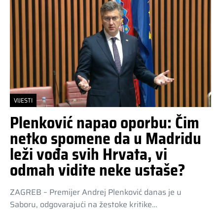
VIJESTI
Plenković napao oporbu: Čim
netko spomene da u Madridu
leži vođa svih Hrvata, vi
odmah vidite neke ustaše?
ZAGREB – Premijer Andrej Plenković danas je u
Saboru, odgovarajući na žestoke kritike…