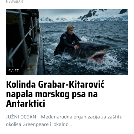
NEWSBAR
SVIJET
Kolinda Grabar-Kitarović
napala morskog psa na
Antarktici
JUŽNI OCEAN – Međunarodna organizacija za zaštitu
okoliša Greenpeace i lokalno…