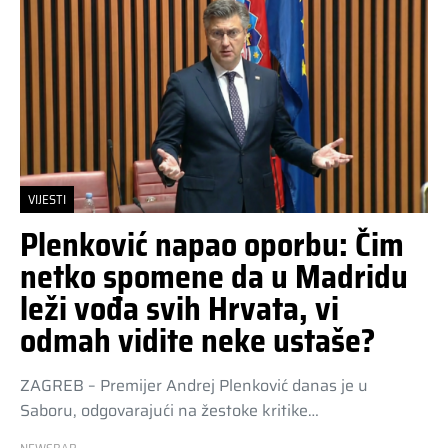
VIJESTI
Plenković napao oporbu: Čim
netko spomene da u Madridu
leži vođa svih Hrvata, vi
odmah vidite neke ustaše?
ZAGREB – Premijer Andrej Plenković danas je u
Saboru, odgovarajući na žestoke kritike…