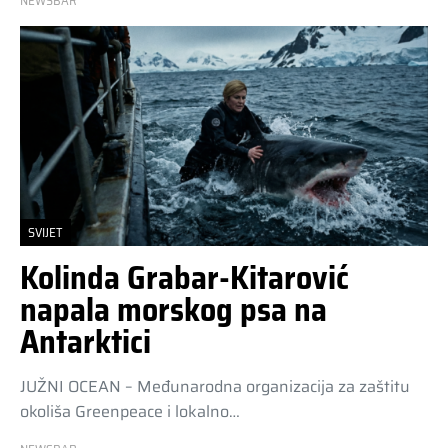
NEWSBAR
SVIJET
Kolinda Grabar-Kitarović
napala morskog psa na
Antarktici
JUŽNI OCEAN – Međunarodna organizacija za zaštitu
okoliša Greenpeace i lokalno…