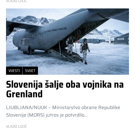
VLADO LUCIĆ
VIJESTI
SVIJET
Slovenija šalje oba vojnika na
Grenland
LJUBLJANA/NUUK – Ministarstvo obrane Republike
Slovenije (MORS) jutros je potvrdilo…
VLADO LUCIĆ