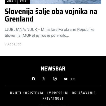
VIJESTI
SVIJET
Slovenija šalje oba vojnika na
Grenland
LJUBLJANA/NUUK – Ministarstvo obrane Republike
Slovenije (MORS) jutros je potvrdilo…
VLADO LUCIĆ
NEWSBAR
39K
UVJETI KORIŠTENJA
IMPRESSUM
OGLAŠAVANJE
PRIVATNOST