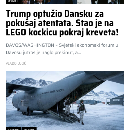
SVIJET
Trump optužio Dansku za
pokušaj atentata. Stao je na
LEGO kockicu pokraj kreveta!
DAVOS/WASHINGTON – Svjetski ekonomski forum u
Davosu jutros je naglo prekinut, a…
VLADO LUCIĆ