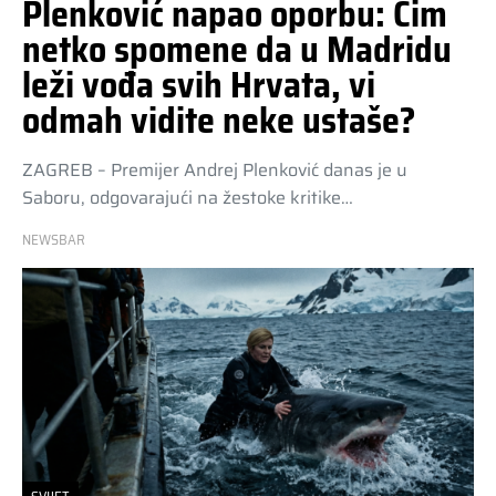
Plenković napao oporbu: Čim
netko spomene da u Madridu
leži vođa svih Hrvata, vi
odmah vidite neke ustaše?
ZAGREB – Premijer Andrej Plenković danas je u
Saboru, odgovarajući na žestoke kritike…
NEWSBAR