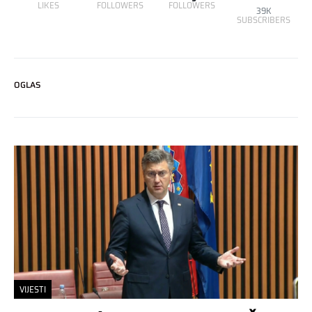
LIKES
FOLLOWERS
FOLLOWERS
39K
SUBSCRIBERS
OGLAS
VIJESTI