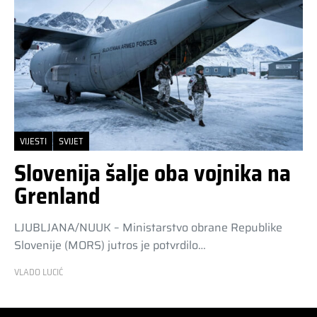
VIJESTI
SVIJET
Slovenija šalje oba vojnika na
Grenland
LJUBLJANA/NUUK – Ministarstvo obrane Republike
Slovenije (MORS) jutros je potvrdilo…
VLADO LUCIĆ