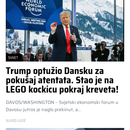
SVIJET
Trump optužio Dansku za
pokušaj atentata. Stao je na
LEGO kockicu pokraj kreveta!
DAVOS/WASHINGTON – Svjetski ekonomski forum u
Davosu jutros je naglo prekinut, a…
VLADO LUCIĆ