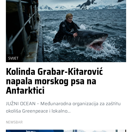
SVIJET
Kolinda Grabar-Kitarović
napala morskog psa na
Antarktici
JUŽNI OCEAN – Međunarodna organizacija za zaštitu
okoliša Greenpeace i lokalno…
NEWSBAR