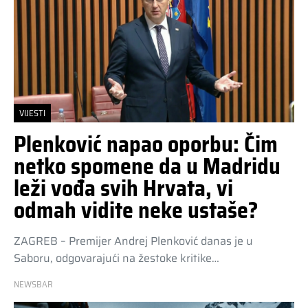
VIJESTI
Plenković napao oporbu: Čim
netko spomene da u Madridu
leži vođa svih Hrvata, vi
odmah vidite neke ustaše?
ZAGREB – Premijer Andrej Plenković danas je u
Saboru, odgovarajući na žestoke kritike…
NEWSBAR