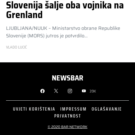
Slovenija šalje oba vojnika na
Grenland
LJUBLJANA/NUUK – Ministarstvo obrane Republike
Slovenije (MORS) jutros je potvrdilo…
VLADO LUCIĆ
NEWSBAR
39K
UVJETI KORIŠTENJA
IMPRESSUM
OGLAŠAVANJE
PRIVATNOST
© 2020 BAR NETWORK