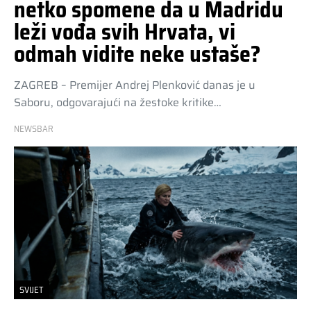
netko spomene da u Madridu
leži vođa svih Hrvata, vi
odmah vidite neke ustaše?
ZAGREB – Premijer Andrej Plenković danas je u
Saboru, odgovarajući na žestoke kritike…
NEWSBAR
SVIJET