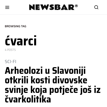
BROWSING TAG
ćvarci
4 POSTS
SCI-FI
Arheolozi u Slavoniji
otkrili kosti divovske
svinje koja potječe još iz
čvarkolitika