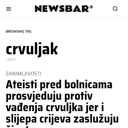
BROWSING TAG
crvuljak
1 POST
ZANIMLJIVOSTI
Ateisti pred bolnicama
prosvjeduju protiv
vađenja crvuljka jer i
slijepa crijeva zaslužuju