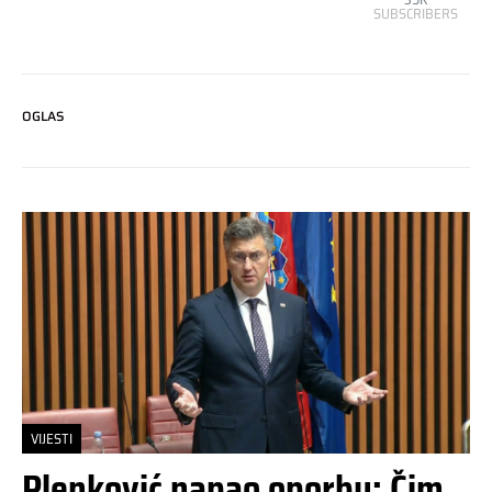
SUBSCRIBERS
OGLAS
VIJESTI
Plenković napao oporbu: Čim