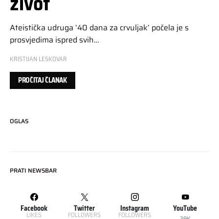
život
Ateistička udruga ’40 dana za crvuljak’ počela je s
prosvjedima ispred svih…
KRISTIJAN LESKOVAR
PROČITAJ ČLANAK
OGLAS
PRATI NEWSBAR
Facebook
Twitter
Instagram
YouTube
LIKES
FOLLOWERS
FOLLOWERS
39K