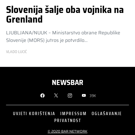
Slovenija šalje oba vojnika na
Grenland
LJUBLJANA/NUUK – Ministarstvo obrane Republike
Slovenije (MORS) jutros je potvrdilo…
VLADO LUCIĆ
NEWSBAR
39K
UVJETI KORIŠTENJA
IMPRESSUM
OGLAŠAVANJE
PRIVATNOST
© 2020 BAR NETWORK