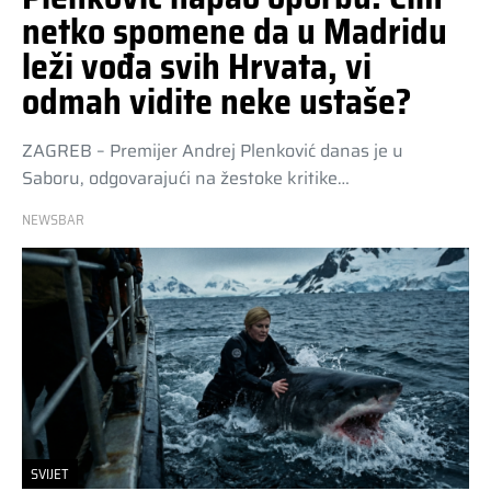
netko spomene da u Madridu
leži vođa svih Hrvata, vi
odmah vidite neke ustaše?
ZAGREB – Premijer Andrej Plenković danas je u
Saboru, odgovarajući na žestoke kritike…
NEWSBAR
SVIJET