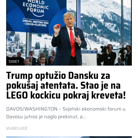
SVIJET
Trump optužio Dansku za
pokušaj atentata. Stao je na
LEGO kockicu pokraj kreveta!
DAVOS/WASHINGTON – Svjetski ekonomski forum u
Davosu jutros je naglo prekinut, a…
VLADO LUCIĆ