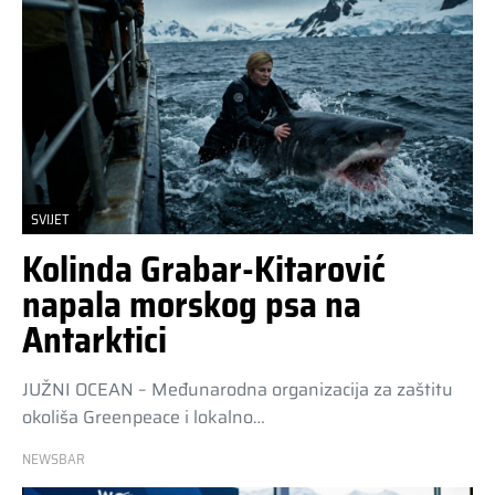
SVIJET
Kolinda Grabar-Kitarović
napala morskog psa na
Antarktici
JUŽNI OCEAN – Međunarodna organizacija za zaštitu
okoliša Greenpeace i lokalno…
NEWSBAR