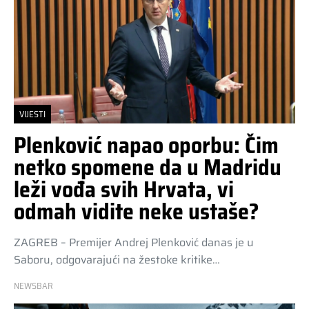
VIJESTI
Plenković napao oporbu: Čim
netko spomene da u Madridu
leži vođa svih Hrvata, vi
odmah vidite neke ustaše?
ZAGREB – Premijer Andrej Plenković danas je u
Saboru, odgovarajući na žestoke kritike…
NEWSBAR