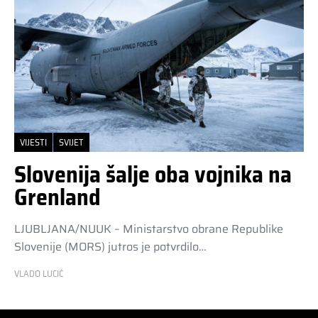
VIJESTI
SVIJET
Slovenija šalje oba vojnika na
Grenland
LJUBLJANA/NUUK – Ministarstvo obrane Republike
Slovenije (MORS) jutros je potvrdilo…
VLADO LUCIĆ