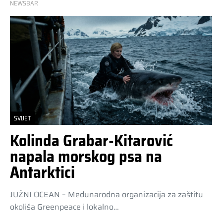
NEWSBAR
SVIJET
Kolinda Grabar-Kitarović
napala morskog psa na
Antarktici
JUŽNI OCEAN – Međunarodna organizacija za zaštitu
okoliša Greenpeace i lokalno…