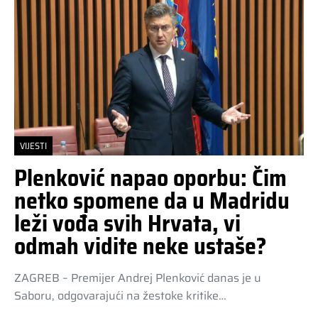
VIJESTI
Plenković napao oporbu: Čim
netko spomene da u Madridu
leži vođa svih Hrvata, vi
odmah vidite neke ustaše?
ZAGREB – Premijer Andrej Plenković danas je u
Saboru, odgovarajući na žestoke kritike…