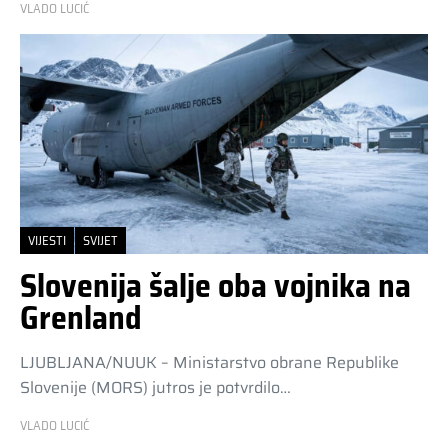
VLADO LUCIĆ
VIJESTI
SVIJET
Slovenija šalje oba vojnika na
Grenland
LJUBLJANA/NUUK – Ministarstvo obrane Republike
Slovenije (MORS) jutros je potvrdilo…
VLADO LUCIĆ