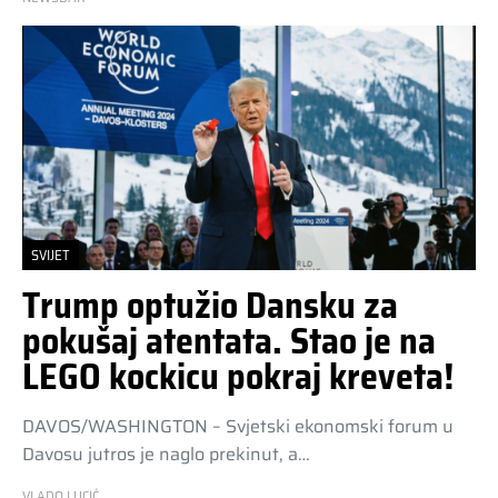
SVIJET
Trump optužio Dansku za
pokušaj atentata. Stao je na
LEGO kockicu pokraj kreveta!
DAVOS/WASHINGTON – Svjetski ekonomski forum u
Davosu jutros je naglo prekinut, a…
VLADO LUCIĆ