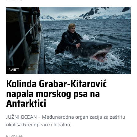
SVIJET
Kolinda Grabar-Kitarović
napala morskog psa na
Antarktici
JUŽNI OCEAN – Međunarodna organizacija za zaštitu
okoliša Greenpeace i lokalno…
NEWSBAR