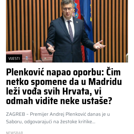
VIJESTI
Plenković napao oporbu: Čim
netko spomene da u Madridu
leži vođa svih Hrvata, vi
odmah vidite neke ustaše?
ZAGREB – Premijer Andrej Plenković danas je u
Saboru, odgovarajući na žestoke kritike…
NEWSBAR