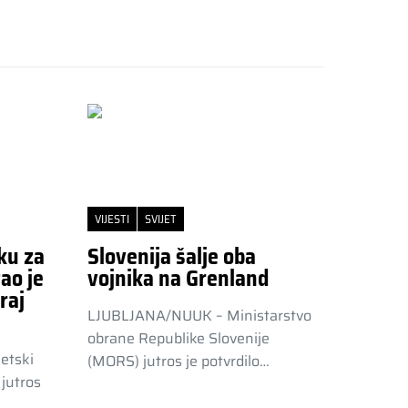
VIJESTI
SVIJET
ku za
Slovenija šalje oba
ao je
vojnika na Grenland
raj
LJUBLJANA/NUUK – Ministarstvo
obrane Republike Slovenije
etski
(MORS) jutros je potvrdilo…
jutros