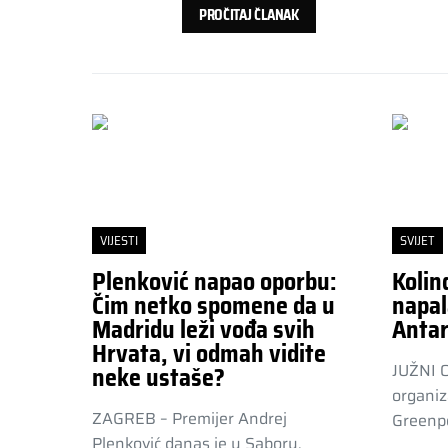
PROČITAJ ČLANAK
VIJESTI
SVIJET
Plenković napao oporbu:
Kolin
Čim netko spomene da u
napal
Madridu leži vođa svih
Antar
Hrvata, vi odmah vidite
JUŽNI 
neke ustaše?
organiz
ZAGREB – Premijer Andrej
Greenpe
Plenković danas je u Saboru,