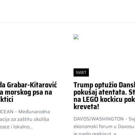
SVIJET
da Grabar-Kitarović
Trump optužio Dans
a morskog psa na
pokušaj atentata. St
ktici
na LEGO kockicu pok
kreveta!
OCEAN – Međunarodna
DAVOS/WASHINGTON – Svj
acija za zaštitu okoliša
ekonomski forum u Davosu 
ace i lokalno…
je naglo prekinut, a…