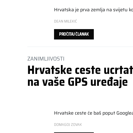
Hrvatska je prva zemlja na svijetu ko
DEAN MILEKIĆ
PROČITAJ ČLANAK
ZANIMLJIVOSTI
Hrvatske ceste ucrta
na vaše GPS uređaje
Hrvatske ceste će baš poput Googlea
DOMAGOJ ZOVAK