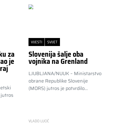
VIJESTI
SVIJET
ku za
Slovenija šalje oba
ao je
vojnika na Grenland
raj
LJUBLJANA/NUUK – Ministarstvo
obrane Republike Slovenije
etski
(MORS) jutros je potvrdilo…
jutros
VLADO LUCIĆ