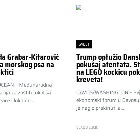
SVIJET
da Grabar-Kitarović
Trump optužio Dans
a morskog psa na
pokušaj atentata. St
ktici
na LEGO kockicu pok
kreveta!
OCEAN – Međunarodna
DAVOS/WASHINGTON – Svj
acija za zaštitu okoliša
ekonomski forum u Davosu 
ace i lokalno…
je naglo prekinut, a…
R
VLADO LUCIĆ