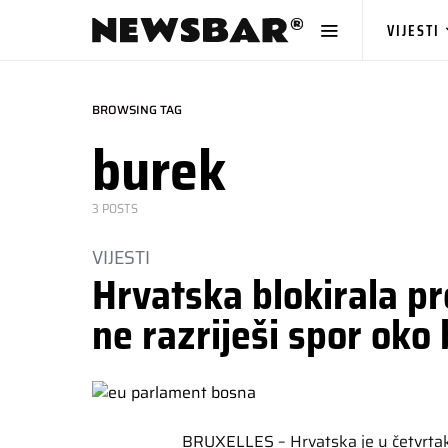
VIJESTI
BROWSING TAG
burek
3 POSTS
VIJESTI
Hrvatska blokirala p
ne razriješi spor oko
BRUXELLES – Hrvatska je u četvrtak