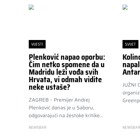
VIJESTI
SVIJET
Plenković napao oporbu:
Kolin
Čim netko spomene da u
napal
Madridu leži vođa svih
Antar
Hrvata, vi odmah vidite
JUŽNI 
neke ustaše?
organiz
ZAGREB – Premijer Andrej
Greenpe
Plenković danas je u Saboru,
odgovarajući na žestoke kritike…
NEWSBAR
NEWSBA