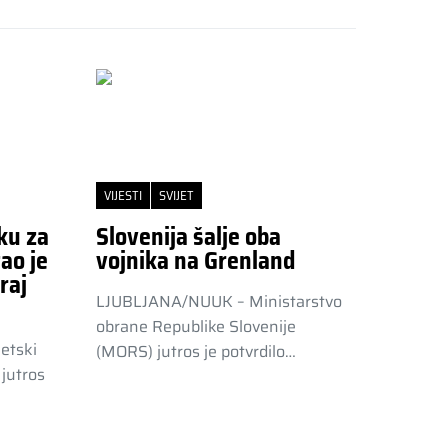
VIJESTI
SVIJET
ku za
Slovenija šalje oba
ao je
vojnika na Grenland
raj
LJUBLJANA/NUUK – Ministarstvo
obrane Republike Slovenije
etski
(MORS) jutros je potvrdilo…
jutros