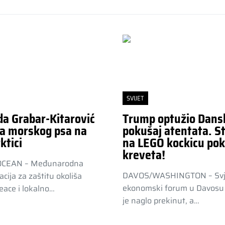
SVIJET
da Grabar-Kitarović
Trump optužio Dans
a morskog psa na
pokušaj atentata. St
ktici
na LEGO kockicu pok
kreveta!
OCEAN – Međunarodna
DAVOS/WASHINGTON – Svj
acija za zaštitu okoliša
ekonomski forum u Davosu 
ace i lokalno…
je naglo prekinut, a…