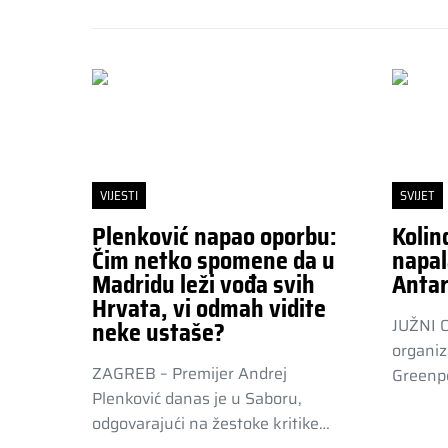
VIJESTI
SVIJET
Plenković napao oporbu:
Kolin
Čim netko spomene da u
napal
Madridu leži vođa svih
Antar
Hrvata, vi odmah vidite
JUŽNI 
neke ustaše?
organiz
ZAGREB – Premijer Andrej
Greenpe
Plenković danas je u Saboru,
odgovarajući na žestoke kritike…