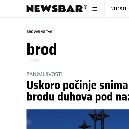
VIJESTI
BROWSING TAG
brod
2 POSTS
ZANIMLJIVOSTI
Uskoro počinje snim
brodu duhova pod naz